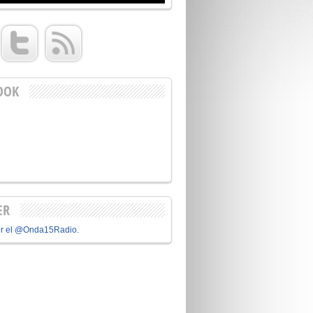
OOK
ER
or el @Onda15Radio.