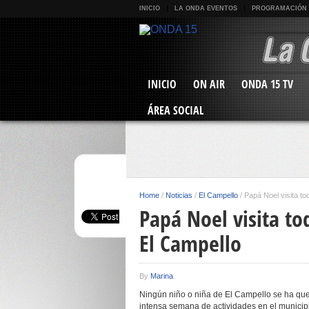
INICIO
LA ONDA EVENTOS
PROGRAMACIÓN
INICIO
ON AIR
ONDA 15 TV
ÁREA SOCIAL
Home
/
Noticias
/
El Campello
/
Papá Noel visita to
Papá Noel visita to
El Campello
By
Marina
Ningún niño o niña de El Campello se ha que
intensa semana de actividades en el municipi