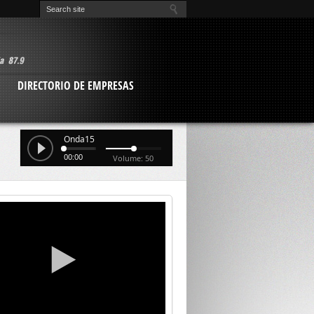
O
DIRECTORIO DE EMPRESAS
Onda15
00:00
Volume: 50