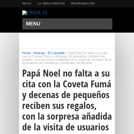
INICIO
LA ONDA EVENTOS
PROGRAMACIÓN
MENU
Home
/
Noticias
/
El Campello
/
Papá Noel no falta a su cita
con la Coveta Fumá y decenas de pequeños reciben sus
regalos, con la sorpresa añadida de la visita de usuarios de la
Asociación de Paralíticos Cerebrales de Alicante
Papá Noel no falta a su
cita con la Coveta Fumá
y decenas de pequeños
reciben sus regalos,
con la sorpresa añadida
de la visita de usuarios