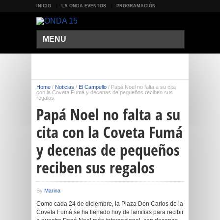
INICIO
LA ONDA EVENTOS
PROGRAMACIÓN
MENU
Home
/
Noticias
/
El Campello
/
Papá Noel no falta a su cita
con la Coveta Fumá y decenas de pequeños reciben sus
regalos
Papá Noel no falta a su
cita con la Coveta Fumá
y decenas de pequeños
reciben sus regalos
By
Marina
Como cada 24 de diciembre, la Plaza Don Carlos de la
Coveta Fumá se ha llenado hoy de familias para recibir