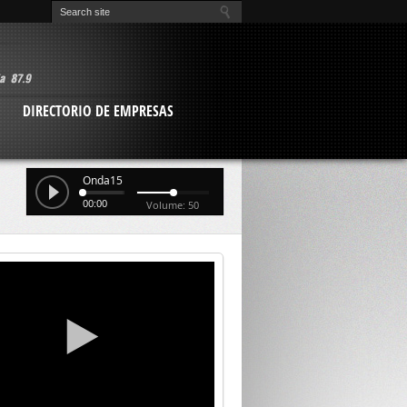
O
DIRECTORIO DE EMPRESAS
Onda15
00:00
Volume: 50