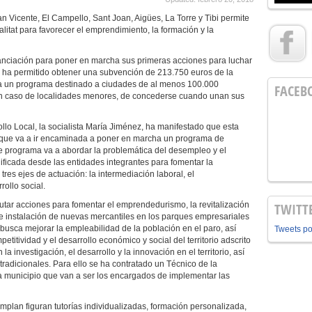
n Vicente, El Campello, Sant Joan, Aigües, La Torre y Tibi permite
tat para favorecer el emprendimiento, la formación y la
inanciación para poner en marcha sus primeras acciones para luchar
os ha permitido obtener una subvención de 213.750 euros de la
a un programa destinado a ciudades de al menos 100.000
FACEB
, en caso de localidades menores, de concederse cuando unan sus
lo Local, la socialista María Jiménez, ha manifestado que esta
que va a ir encaminada a poner en marcha un programa de
e programa va a abordar la problemática del desempleo y el
ificada desde las entidades integrantes para fomentar la
tres ejes de actuación: la intermediación laboral, el
ollo social.
utar acciones para fomentar el emprendedurismo, la revitalización
TWITT
e instalación de nuevas mercantiles en los parques empresariales
 busca mejorar la empleabilidad de la población en el paro, así
Tweets p
itividad y el desarrollo económico y social del territorio adscrito
 investigación, el desarrollo y la innovación en el territorio, así
tradicionales. Para ello se ha contratado un Técnico de la
a municipio que van a ser los encargados de implementar las
mplan figuran tutorías individualizadas, formación personalizada,