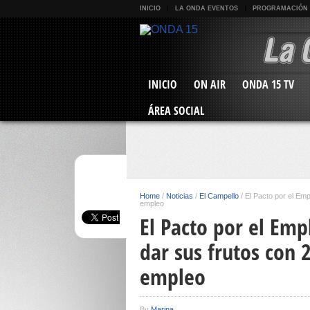
INICIO
LA ONDA EVENTOS
PROGRAMACIÓN
INICIO
ON AIR
ONDA 15 TV
ÁREA SOCIAL
Home
/
Noticias
/
El Campello
/
El Pacto por el Emp
empleo
El Pacto por el Emp
dar sus frutos con 
empleo
By
Marina