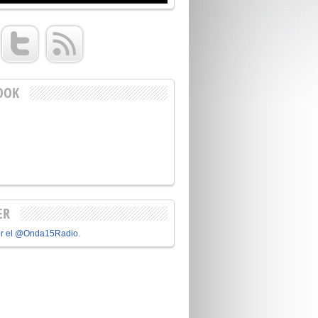
OOK
ER
or el @Onda15Radio.