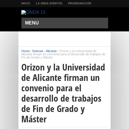
INICIO
LA ONDA EVENTOS
PROGRAMACIÓN
MENU
Home
/
Noticias
/
Alicante
/
Orizon y la Universidad de
Alicante firman un convenio para el desarrollo de trabajos de
Fin de Grado y Máster
Orizon y la Universidad
de Alicante firman un
convenio para el
desarrollo de trabajos
de Fin de Grado y
Máster