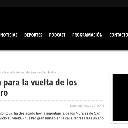
NOTICIAS
DEPORTES
PODCAST
PROGRAMACIÓN
CONTACT
ra la vuelta de los Murales de San Isidro
 para la vuelta de los
dro
Updated: mayo 20, 2024
 Montoya, ha destacado hoy la importancia de los Murales de San
ciando su vuelta «nuestro gran museo en la calle regresa tras un año