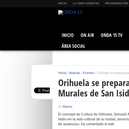
INICIO
LA ONDA EVENTOS
PROGRAMACIÓN
INICIO
ON AIR
ONDA 15 TV
ÁREA SOCIAL
Home
/
Noticias
/
Eventos
/
Orihuela se prepara pa
Orihuela se prepara
Murales de San Isi
By
Marina
El concejal de Cultura de Orihuela, Gonzalo
Isidro en la vida cultural de la ciudad, anun
de ausencia», ha comentado el edil.