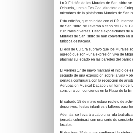
La X Edición de los Murales de San Isidro se
Orihuela, junto a Eva Gea, directora del Cole
miembros de la plataforma Murales de San Is
Esta edición, que coincide con el Día Interna
de San Isidro, se llevarán a cabo del 17 al 1
culturales diversas. Desde exposiciones de ar
Murales de San Isidro se han convertido en u
turística destacada.
El edil de Cultura subrayó que los Murales s
agregó que son «una expresión viva de Miguel
plasmar su legado en las paredes del barrio d
El viernes 17 de mayo marcará el inicio de es
seguido de una exposición sobre la vida y o
jornada continuará con la recepción de artis
Agrupación Musical Dacapo y un torneo de fút
concluirá con conciertos en la Plaza de la Er
El sábado 18 de mayo estará repleto de activ
deportivos, fiestas infantiles y talleres para to
Además, se llevará a cabo una ruta teatraliza
jornada culminará con una serie de conciert
locales.
El domingo 19 de mayo continuará la pintura 