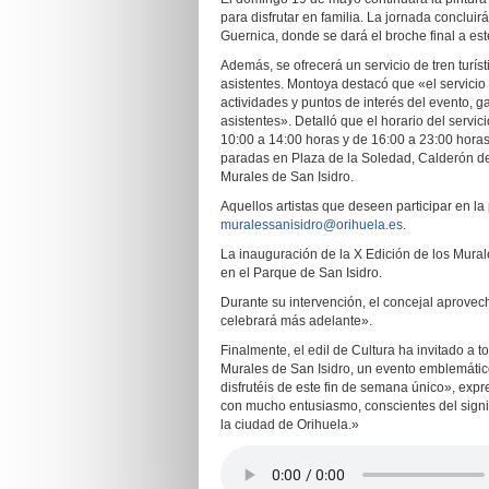
para disfrutar en familia. La jornada conclui
Guernica, donde se dará el broche final a est
Además, se ofrecerá un servicio de tren turíst
asistentes. Montoya destacó que «el servicio de
actividades y puntos de interés del evento, 
asistentes». Detalló que el horario del servi
10:00 a 14:00 horas y de 16:00 a 23:00 horas,
paradas en Plaza de la Soledad, Calderón de 
Murales de San Isidro.
Aquellos artistas que deseen participar en la
muralessanisidro@orihuela.es
.
La inauguración de la X Edición de los Mural
en el Parque de San Isidro.
Durante su intervención, el concejal aprove
celebrará más adelante».
Finalmente, el edil de Cultura ha invitado a 
Murales de San Isidro, un evento emblemátic
disfrutéis de este fin de semana único», ex
con mucho entusiasmo, conscientes del signif
la ciudad de Orihuela.»