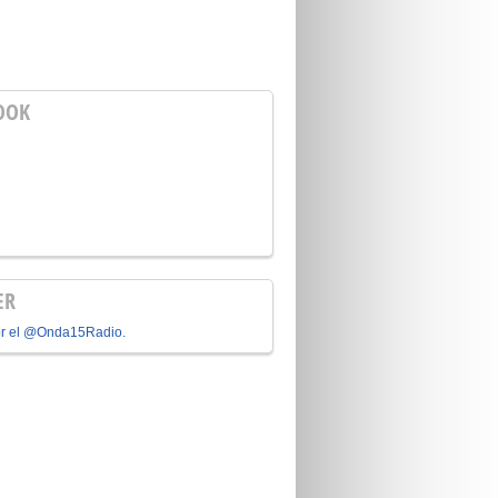
OOK
ER
or el @Onda15Radio.