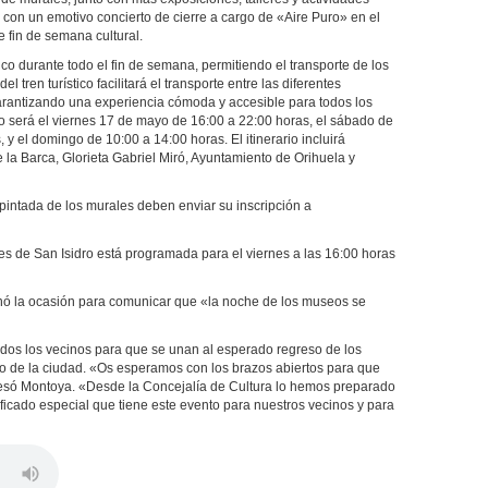
rá con un emotivo concierto de cierre a cargo de «Aire Puro» en el
e fin de semana cultural.
ico durante todo el fin de semana, permitiendo el transporte de los
l tren turístico facilitará el transporte entre las diferentes
garantizando una experiencia cómoda y accesible para todos los
cio será el viernes 17 de mayo de 16:00 a 22:00 horas, el sábado de
 y el domingo de 10:00 a 14:00 horas. El itinerario incluirá
la Barca, Glorieta Gabriel Miró, Ayuntamiento de Orihuela y
 pintada de los murales deben enviar su inscripción a
es de San Isidro está programada para el viernes a las 16:00 horas
chó la ocasión para comunicar que «la noche de los museos se
todos los vecinos para que se unan al esperado regreso de los
o de la ciudad. «Os esperamos con los brazos abiertos para que
presó Montoya. «Desde la Concejalía de Cultura lo hemos preparado
icado especial que tiene este evento para nuestros vecinos y para