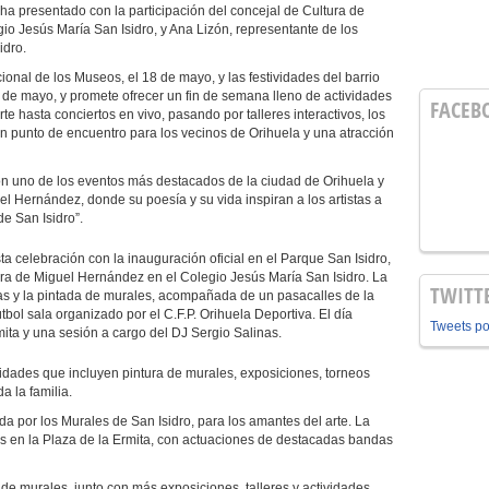
 ha presentado con la participación del concejal de Cultura de
gio Jesús María San Isidro, y Ana Lizón, representante de los
idro.
cional de los Museos, el 18 de mayo, y las festividades del barrio
9 de mayo, y promete ofrecer un fin de semana lleno de actividades
FACEB
te hasta conciertos en vivo, pasando por talleres interactivos, los
n punto de encuentro para los vecinos de Orihuela y una atracción
on uno de los eventos más destacados de la ciudad de Orihuela y
 Hernández, donde su poesía y su vida inspiran a los artistas a
e San Isidro”.
ta celebración con la inauguración oficial en el Parque San Isidro,
bra de Miguel Hernández en el Colegio Jesús María San Isidro. La
TWITT
tas y la pintada de murales, acompañada de un pasacalles de la
bol sala organizado por el C.F.P. Orihuela Deportiva. El día
Tweets p
mita y una sesión a cargo del DJ Sergio Salinas.
idades que incluyen pintura de murales, exposiciones, torneos
da la familia.
da por los Murales de San Isidro, para los amantes del arte. La
os en la Plaza de la Ermita, con actuaciones de destacadas bandas
de murales, junto con más exposiciones, talleres y actividades