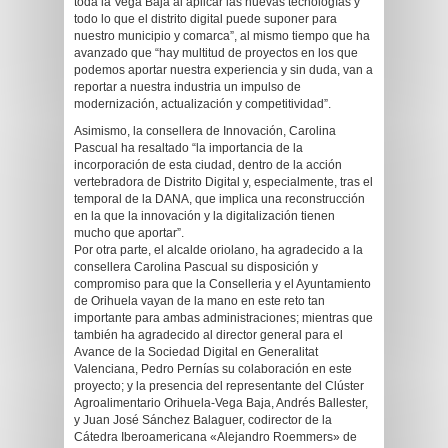
toda la Vega Baja al aplicar las nuevas tecnologías y
todo lo que el distrito digital puede suponer para
nuestro municipio y comarca”, al mismo tiempo que ha
avanzado que “hay multitud de proyectos en los que
podemos aportar nuestra experiencia y sin duda, van a
reportar a nuestra industria un impulso de
modernización, actualización y competitividad”.
Asimismo, la consellera de Innovación, Carolina
Pascual ha resaltado “la importancia de la
incorporación de esta ciudad, dentro de la acción
vertebradora de Distrito Digital y, especialmente, tras el
temporal de la DANA, que implica una reconstrucción
en la que la innovación y la digitalización tienen
mucho que aportar”.
Por otra parte, el alcalde oriolano, ha agradecido a la
consellera Carolina Pascual su disposición y
compromiso para que la Conselleria y el Ayuntamiento
de Orihuela vayan de la mano en este reto tan
importante para ambas administraciones; mientras que
también ha agradecido al director general para el
Avance de la Sociedad Digital en Generalitat
Valenciana, Pedro Pernías su colaboración en este
proyecto; y la presencia del representante del Clúster
Agroalimentario Orihuela-Vega Baja, Andrés Ballester,
y Juan José Sánchez Balaguer, codirector de la
Cátedra Iberoamericana «Alejandro Roemmers» de