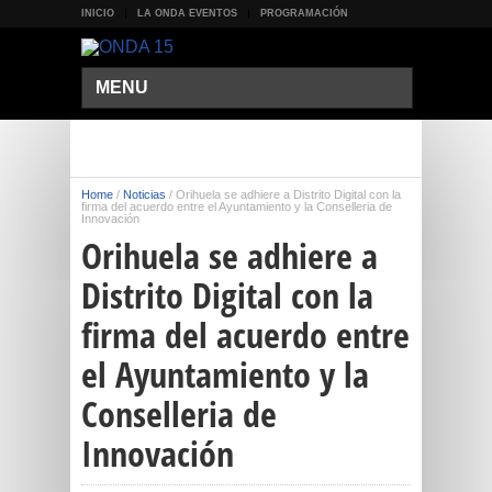
INICIO
LA ONDA EVENTOS
PROGRAMACIÓN
MENU
Home
/
Noticias
/
Orihuela se adhiere a Distrito Digital con la
firma del acuerdo entre el Ayuntamiento y la Conselleria de
Innovación
Orihuela se adhiere a
Distrito Digital con la
firma del acuerdo entre
el Ayuntamiento y la
Conselleria de
Innovación