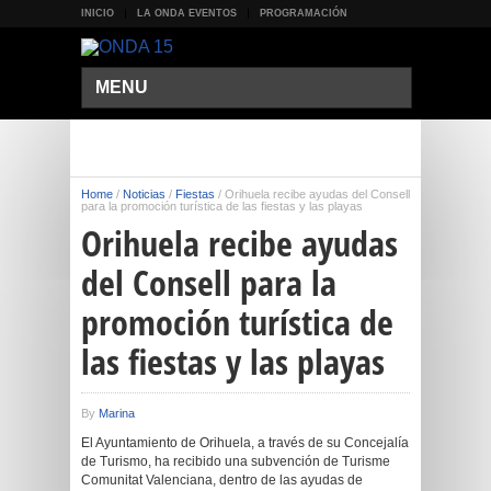
INICIO
LA ONDA EVENTOS
PROGRAMACIÓN
MENU
Home
/
Noticias
/
Fiestas
/
Orihuela recibe ayudas del Consell
para la promoción turística de las fiestas y las playas
Orihuela recibe ayudas
del Consell para la
promoción turística de
las fiestas y las playas
By
Marina
El Ayuntamiento de Orihuela, a través de su Concejalía
de Turismo, ha recibido una subvención de Turisme
Comunitat Valenciana, dentro de las ayudas de