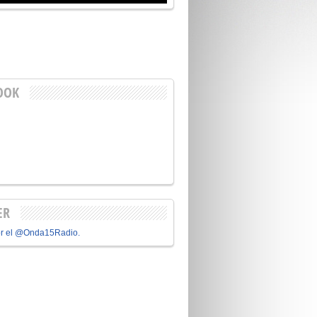
OOK
ER
or el @Onda15Radio.