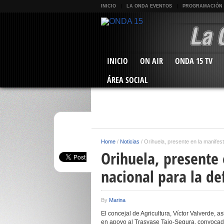
INICIO
LA ONDA EVENTOS
PROGRAMACIÓN
INICIO
ON AIR
ONDA 15 TV
ÁREA SOCIAL
Home
/
Noticias
/
Orihuela, presente en la manifest
Orihuela, presente 
nacional para la de
By
Marina
El concejal de Agricultura, Víctor Valverde, 
en apoyo al Trasvase Tajo-Segura, convocada 