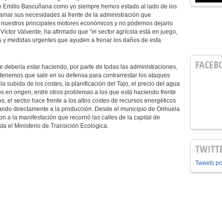
de Emilio Bascuñana como yo siempre hemos estado al lado de los
lamar sus necesidades al frente de la administración que
e nuestros principales motores económicos y no podemos dejarlo
 Víctor Valverde, ha afirmado que “el sector agrícola está en juego,
 y medidas urgentes que ayuden a frenar los daños de esta
FACEB
e debería estar haciendo, por parte de todas las administraciones,
, tenemos que salir en su defensa para contrarrestar los ataques
a subida de los costes, la planificación del Tajo, el precio del agua
s en origen, entre otros problemas a los que está haciendo frente
 el sector hace frente a los altos costes de recursos energéticos
ctando directamente a la producción. Desde el municipio de Orihuela
 a la manifestación que recorrió las calles de la capital de
ta el Ministerio de Transición Ecológica.
TWITT
Tweets p