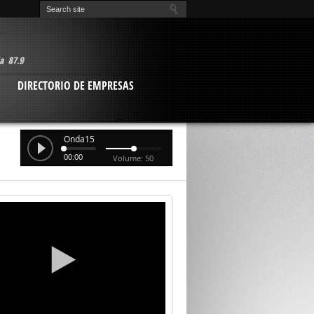
O
DIRECTORIO DE EMPRESAS
Onda15
00:00
Volume: 50