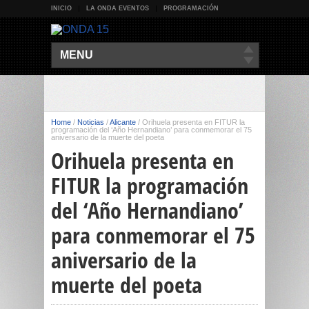
INICIO
LA ONDA EVENTOS
PROGRAMACIÓN
MENU
Home
/
Noticias
/
Alicante
/
Orihuela presenta en FITUR la
programación del ‘Año Hernandiano’ para conmemorar el 75
aniversario de la muerte del poeta
Orihuela presenta en
FITUR la programación
del ‘Año Hernandiano’
para conmemorar el 75
aniversario de la
muerte del poeta