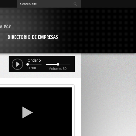
O
DIRECTORIO DE EMPRESAS
Onda15
00:00
Volume: 50