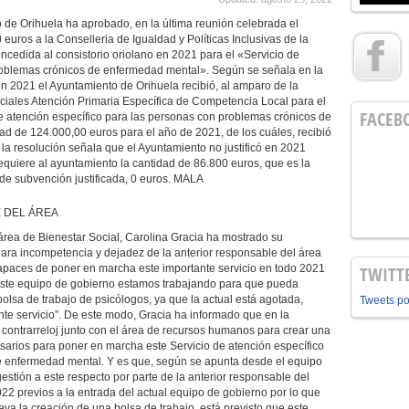
 de Orihuela ha aprobado, en la última reunión celebrada el
euros a la Conselleria de Igualdad y Políticas Inclusivas de la
cedida al consistorio oriolano en 2021 para el «Servicio de
roblemas crónicos de enfermedad mental». Según se señala en la
 en 2021 el Ayuntamiento de Orihuela recibió, al amparo de la
ciales Atención Primaria Específica de Competencia Local para el
FACEB
e atención específico para las personas con problemas crónicos de
d de 124.000,00 euros para el año de 2021, de los cuáles, recibió
 la resolución señala que el Ayuntamiento no justificó en 2021
requiere al ayuntamiento la cantidad de 86.800 euros, que es la
e de subvención justificada, 0 euros. MALA
 DEL ÁREA
área de Bienestar Social, Carolina Gracia ha mostrado su
clara incompetencia y dejadez de la anterior responsable del área
incapaces de poner en marcha este importante servicio en todo 2021
TWITT
 este equipo de gobierno estamos trabajando para que pueda
lsa de trabajo de psicólogos, ya que la actual está agotada,
Tweets p
nte servicio”. De este modo, Gracia ha informado que en la
a contrarreloj junto con el área de recursos humanos para crear una
sarios para poner en marcha este Servicio de atención específico
e enfermedad mental. Y es que, según se apunta desde el equipo
estión a este respecto por parte de la anterior responsable del
22 previos a la entrada del actual equipo de gobierno por lo que
eva la creación de una bolsa de trabajo, está previsto que este