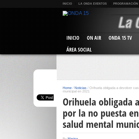
INICIO
LA ONDA EVENTOS
PROGRAMACIÓN
INICIO
ON AIR
ONDA 15 TV
ÁREA SOCIAL
Home
/
Noticias
/
Orihuela obligada a devolver cas
municipal en 2021
Orihuela obligada a
por la no puesta en
salud mental munic
By
Marina