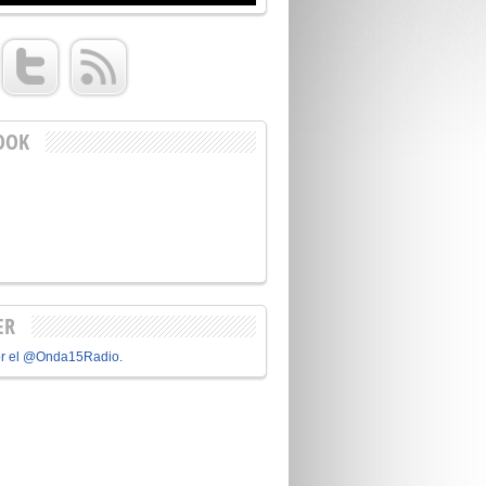
OOK
ER
or el @Onda15Radio.