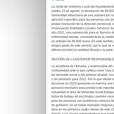
La Junta de Gobierno Local del Ayuntamiento
martes 23 de agosto, la devolución de 86.800 
Generalitat Valenciana de una subvención con
atención específico para las personas con p
propia resolución de la dirección provincial,
Financiación Entidades Locales-Servicios So
año 2021, una subvención para el Servicio d
enfermedad mental, concediéndose la cantida
un anticipo de 86.800 euros. En este sentido,
ningún gasto de este servicio, por lo que se 
diferencia entre la cantidad librada y la part
GESTIÓN DE LA ANTERIOR RESPONSABLE
La alcaldesa de Orihuela, y responsable del 
contrariedad ante lo que califica como “una 
de bienestar social y del anterior alcalde, 
y sin previsión para 2022. Por lo que desde
funcionar en 2023 poniendo en marcha una bo
personal necesario para prestar este importa
actualidad el área de bienestar social trabaj
bolsa de trabajo de psicólogos, puestos nece
para las personas con problemas crónicos d
de gobierno, no se había realizado ninguna g
área en los primeros cuatro meses de este 20
debido a los plazos administrativos que conll