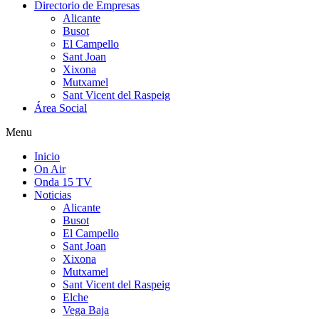
Directorio de Empresas
Alicante
Busot
El Campello
Sant Joan
Xixona
Mutxamel
Sant Vicent del Raspeig
Área Social
Menu
Inicio
On Air
Onda 15 TV
Noticias
Alicante
Busot
El Campello
Sant Joan
Xixona
Mutxamel
Sant Vicent del Raspeig
Elche
Vega Baja