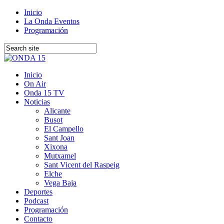
Inicio
La Onda Eventos
Programación
Inicio
On Air
Onda 15 TV
Noticias
Alicante
Busot
El Campello
Sant Joan
Xixona
Mutxamel
Sant Vicent del Raspeig
Elche
Vega Baja
Deportes
Podcast
Programación
Contacto