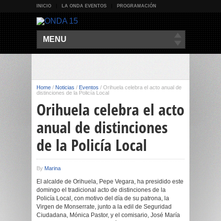
INICIO
LA ONDA EVENTOS
PROGRAMACIÓN
MENU
Home
/
Noticias
/
Eventos
/
Orihuela celebra el acto anual de
distinciones de la Policía Local
Orihuela celebra el acto
anual de distinciones
de la Policía Local
By
Marina
El alcalde de Orihuela, Pepe Vegara, ha presidido este
domingo el tradicional acto de distinciones de la
Policía Local, con motivo del día de su patrona, la
Virgen de Monserrate, junto a la edil de Seguridad
Ciudadana, Mónica Pastor, y el comisario, José María