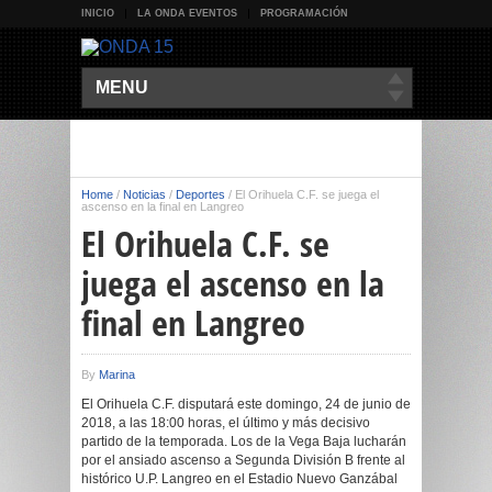
INICIO
LA ONDA EVENTOS
PROGRAMACIÓN
MENU
Home
/
Noticias
/
Deportes
/
El Orihuela C.F. se juega el
ascenso en la final en Langreo
El Orihuela C.F. se
juega el ascenso en la
final en Langreo
By
Marina
El Orihuela C.F. disputará este domingo, 24 de junio de
2018, a las 18:00 horas, el último y más decisivo
partido de la temporada. Los de la Vega Baja lucharán
por el ansiado ascenso a Segunda División B frente al
histórico U.P. Langreo en el Estadio Nuevo Ganzábal