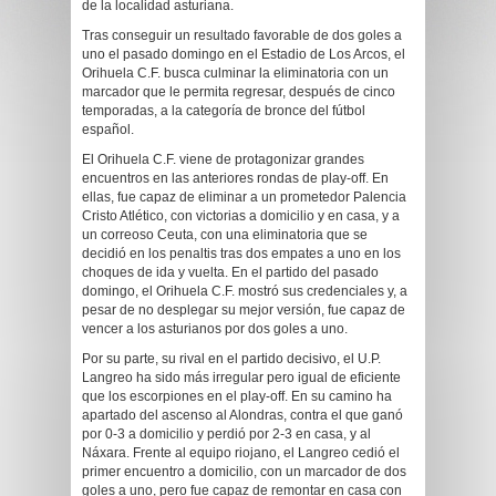
de la localidad asturiana.
Tras conseguir un resultado favorable de dos goles a
uno el pasado domingo en el Estadio de Los Arcos, el
Orihuela C.F. busca culminar la eliminatoria con un
marcador que le permita regresar, después de cinco
temporadas, a la categoría de bronce del fútbol
español.
El Orihuela C.F. viene de protagonizar grandes
encuentros en las anteriores rondas de play-off. En
ellas, fue capaz de eliminar a un prometedor Palencia
Cristo Atlético, con victorias a domicilio y en casa, y a
un correoso Ceuta, con una eliminatoria que se
decidió en los penaltis tras dos empates a uno en los
choques de ida y vuelta. En el partido del pasado
domingo, el Orihuela C.F. mostró sus credenciales y, a
pesar de no desplegar su mejor versión, fue capaz de
vencer a los asturianos por dos goles a uno.
Por su parte, su rival en el partido decisivo, el U.P.
Langreo ha sido más irregular pero igual de eficiente
que los escorpiones en el play-off. En su camino ha
apartado del ascenso al Alondras, contra el que ganó
por 0-3 a domicilio y perdió por 2-3 en casa, y al
Náxara. Frente al equipo riojano, el Langreo cedió el
primer encuentro a domicilio, con un marcador de dos
goles a uno, pero fue capaz de remontar en casa con