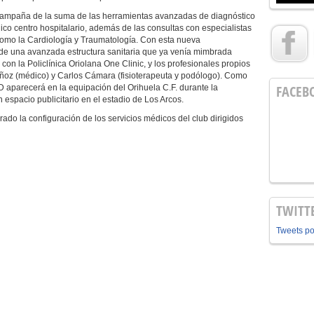
a campaña de la suma de las herramientas avanzadas de diagnóstico
ico centro hospitalario, además de las consultas con especialistas
 como la Cardiología y Traumatología. Con esta nueva
o de una avanzada estructura sanitaria que ya venía mimbrada
con la Policlínica Oriolana One Clinic, y los profesionales propios
uñoz (médico) y Carlos Cámara (fisioterapeuta y podólogo). Como
FACEB
D aparecerá en la equipación del Orihuela C.F. durante la
espacio publicitario en el estadio de Los Arcos.
ado la configuración de los servicios médicos del club dirigidos
TWITT
Tweets p