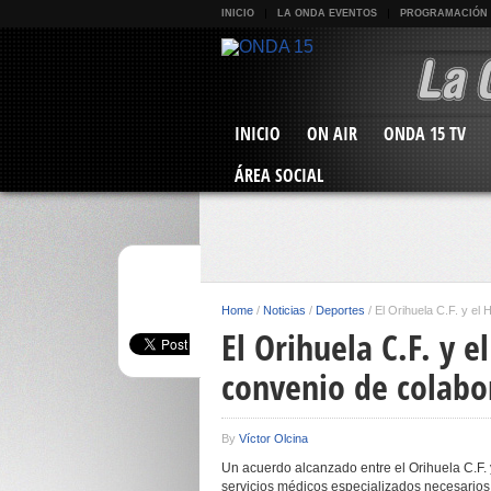
INICIO
LA ONDA EVENTOS
PROGRAMACIÓN
INICIO
ON AIR
ONDA 15 TV
ÁREA SOCIAL
Home
/
Noticias
/
Deportes
/
El Orihuela C.F. y el
El Orihuela C.F. y 
convenio de colabo
By
Víctor Olcina
Un acuerdo alcanzado entre el Orihuela C.F. 
servicios médicos especializados necesarios 