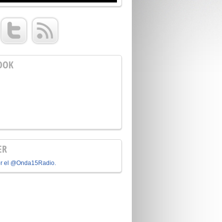
OOK
ER
or el @Onda15Radio.