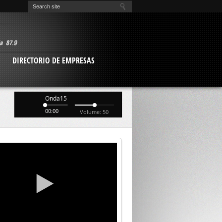
O
DIRECTORIO DE EMPRESAS
Onda15
00:00
Volume: 50