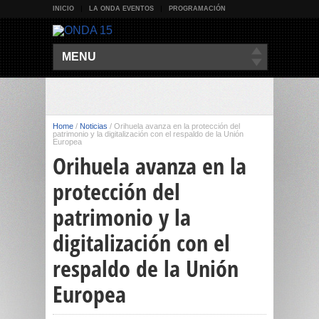
INICIO
LA ONDA EVENTOS
PROGRAMACIÓN
MENU
Home
/
Noticias
/
Orihuela avanza en la protección del
patrimonio y la digitalización con el respaldo de la Unión
Europea
Orihuela avanza en la
protección del
patrimonio y la
digitalización con el
respaldo de la Unión
Europea