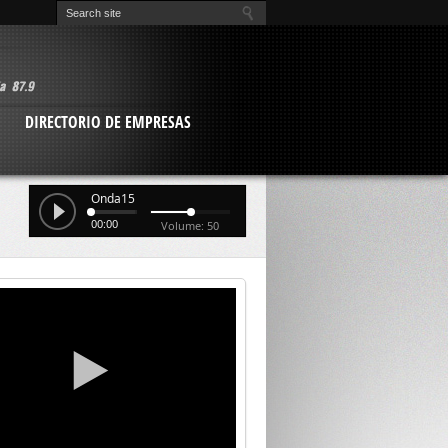
O
DIRECTORIO DE EMPRESAS
Onda15
00:00
Volume: 50