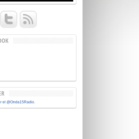
OOK
ER
or el @Onda15Radio.