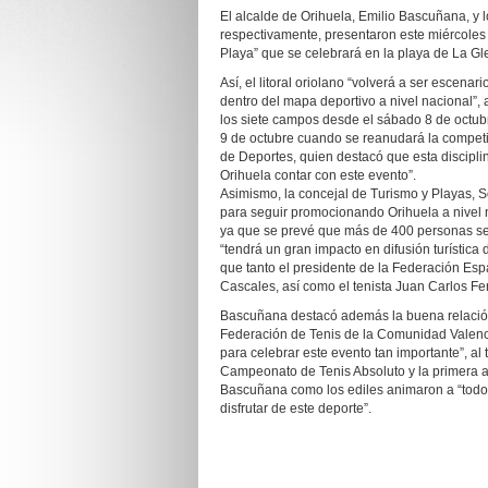
El alcalde de Orihuela, Emilio Bascuñana, y 
respectivamente, presentaron este miércole
Playa” que se celebrará en la playa de La Gl
Así, el litoral oriolano “volverá a ser escen
dentro del mapa deportivo a nivel nacional”,
los siete campos desde el sábado 8 de octubr
9 de octubre cuando se reanudará la competici
de Deportes, quien destacó que esta discipli
Orihuela contar con este evento”.
Asimismo, la concejal de Turismo y Playas, S
para seguir promocionando Orihuela a nivel n
ya que se prevé que más de 400 personas se al
“tendrá un gran impacto en difusión turística
que tanto el presidente de la Federación Esp
Cascales, así como el tenista Juan Carlos Fer
Bascuñana destacó además la buena relación
Federación de Tenis de la Comunidad Valenci
para celebrar este evento tan importante”, a
Campeonato de Tenis Absoluto y la primera a
Bascuñana como los ediles animaron a “todos
disfrutar de este deporte”.