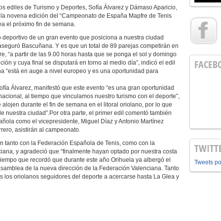
los ediles de Turismo y Deportes, Sofía Álvarez y Dámaso Aparicio,
s la novena edición del “Campeonato de España Mapfre de Tenis
ea el próximo fin de semana.
ario deportivo de un gran evento que posiciona a nuestra ciudad
 aseguró Bascuñana. Y es que un total de 89 parejas competirán en
e, “a partir de las 9.00 horas hasta que se ponga el sol y domingo
FACEB
ón y cuya final se disputará en torno al medio día”, indicó el edil
na “está en auge a nivel europeo y es una oportunidad para
ofía Álvarez, manifestó que este evento “es una gran oportunidad
acional, al tiempo que vinculamos nuestro turismo con el deporte”,
ojen durante el fin de semana en el litoral oriolano, por lo que
 de nuestra ciudad”.Por otra parte, el primer edil comentó también
añola como el vicepresidente, Miguel Díaz y Antonio Martínez
rero, asistirán al campeonato.
 tanto con la Federación Española de Tenis, como con la
TWITT
ana, y agradeció que “finalmente hayan optado por nuestra costa
l tiempo que recordó que durante este año Orihuela ya albergó el
Tweets p
samblea de la nueva dirección de la Federación Valenciana. Tanto
 los oriolanos seguidores del deporte a acercarse hasta La Glea y