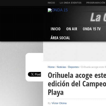
INICIO
LA ONDA EVENTOS
PROGRAMACIÓN
INICIO
ON AIR
ONDA 15 TV
ÁREA SOCIAL
Home
/
Noticias
/
Deportes
/
Orihuela acoge este 
Orihuela acoge est
edición del Campeo
Playa
By
Víctor Olcina