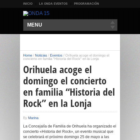
INICIO
LA ONDA EVENTOS
PROGRAMACIÓN
MENU
Home
/
Noticias
/
Eventos
/
Orihuela acoge el domingo el
concierto en familia “Historia del Rock” en la Lonja
Orihuela acoge el
domingo el concierto
en familia “Historia del
Rock” en la Lonja
By
Marina
La Concejalía de Familia de Orihuela ha organizado el
concierto «Historia del Rock», un evento musical que
se celebrará el próximo domingo 25 de mayo a las