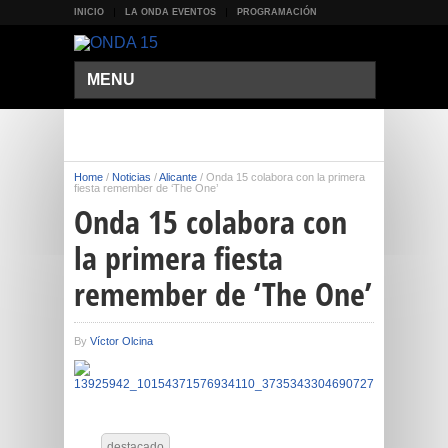
INICIO
LA ONDA EVENTOS
PROGRAMACIÓN
MENU
Home
/
Noticias
/
Alicante
/
Onda 15 colabora con la primera
fiesta remember de ‘The One’
Onda 15 colabora con
la primera fiesta
remember de ‘The One’
By
Víctor Olcina
destacado