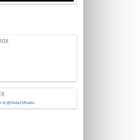
OOK
ER
or el @Onda15Radio.