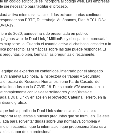
ante un código script que se incorpora al código web. Las empresas
 ser necesario para facilitar el proceso.
 estará activa mientras estas medidas extraordinarias continúen
e responder son ERTE, Teletrabajo, Autónomos, Plan MECUIDA o
COVID-19.
embre de 2020, aunque ha sido presentada en público
s páginas web de Dual Link, 1MillionBot y el espacio empresarial
s muy sencillo. Cuando el usuario activa el chatbot al acceder a la
plica por escrito las temáticas sobre las que puede responder. El
s preguntas, o bien, formular las preguntas directamente.
n equipo de expertos en contenidos, integrado por el abogado
 Villanueva Espinosa, la inspectora de trabajo y Seguridad
la directora de Recursos Humanos, Irene Pardo Casado, del
elacionados con la COVID-19. Por su parte ATA asesora en la
se complementa con los desarrolladores y lingüistas de
ada a Dual Link y enlace en el proyecto; Caterina Ferrero, en la
n diseño gráfico.
 que había publicado Dual Link sobre esta temática es su
incorporar respuestas a nuevas preguntas que se formulen. De este
aliada para solventar dudas sobre una normativa compleja y
motor, recuerdan que la información que proporciona Sara es a
tituir la labor de un profesional.