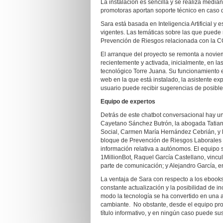
La instalación es sencilla y se realiza medi
promotoras aportan soporte técnico en caso de
Sara está basada en Inteligencia Artificial y
vigentes. Las temáticas sobre las que pued
Prevención de Riesgos relacionada con la 
El arranque del proyecto se remonta a novi
recientemente y activada, inicialmente, en la
tecnológico Torre Juana. Su funcionamiento e
web en la que está instalado, la asistente ex
usuario puede recibir sugerencias de posible
Equipo de expertos
Detrás de este chatbot conversacional hay u
Cayetano Sánchez Butrón, la abogada Tatiana
Social, Carmen María Hernández Cebrián, y 
bloque de Prevención de Riesgos Laborales r
información relativa a autónomos. El equipo 
1MillionBot, Raquel García Castellano, vincul
parte de comunicación; y Alejandro García, e
La ventaja de Sara con respecto a los ebooks
constante actualización y la posibilidad de 
modo la tecnología se ha convertido en una 
cambiante. No obstante, desde el equipo pro
título informativo, y en ningún caso puede sus