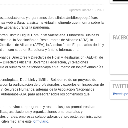
Updated: marzo 16, 2021
s, asociaciones y organismos de distintos ámbitos geográficos
as web a Sara, la asistente virtual inteligente que informa sobre la
 de España durante la pandemia.
entran Distrito Digital Comunitat Valenciana, Fundesem Business
FACEB
icante, la Asociación de Restaurantes de Alicante (ARA), la
irectivas de Alicante (AEPA), la Asociación de Empresarios de Ibi y
ion, con sede en Barcelona y ámbito internacional.
onal de Directores y Directivos de Hotel y Restauración (AEDH), de
 – Directivos Alicante, Jovempa Federación, y Relaciones
ue el número de peticiones vaya en aumento en los próximos días.
ecnológicas, Dual Link y 1MillionBot, dentro de un proyecto de
TWITT
a con la participación de profesionales y expertos en Inspección de
l y Recursos Humanos, además de la Asociación Nacional de
Tweets p
 Autónomos- ATA, para asesorar sobre los contenidos que
ender a vincular preguntas y respuestas, sus promotores han
blicas, asociaciones y organizaciones empresariales y
rofesionales, empresas colaboradoras del proyecto, administración
liciten mediante este
formulario
.