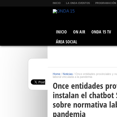
INICIO
LA ONDA EVENTOS
PROGRAMACIÓN
INICIO
ON AIR
ONDA 15 TV
ÁREA SOCIAL
Home
/
Noticias
/
Once entidades provinciales y na
laboral vinculada a la pandemia
Once entidades prov
instalan el chatbot
sobre normativa lab
pandemia