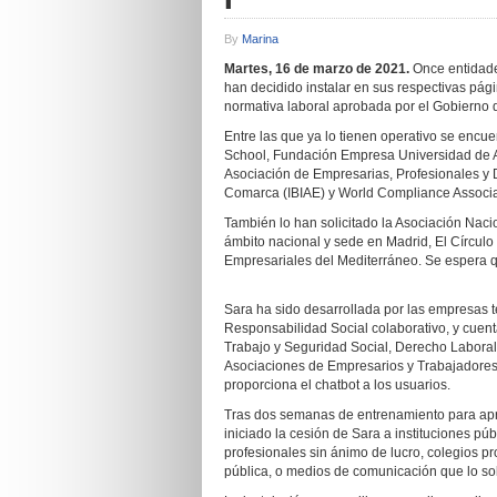
By
Marina
Martes, 16 de marzo de 2021.
Once entidade
han decidido instalar en sus respectivas págin
normativa laboral aprobada por el Gobierno
Entre las que ya lo tienen operativo se encu
School, Fundación Empresa Universidad de Al
Asociación de Empresarias, Profesionales y D
Comarca (IBIAE) y World Compliance Associat
También lo han solicitado la Asociación Naci
ámbito nacional y sede en Madrid, El Círculo
Empresariales del Mediterráneo. Se espera q
Sara ha sido desarrollada por las empresas t
Responsabilidad Social colaborativo, y cuent
Trabajo y Seguridad Social, Derecho Labora
Asociaciones de Empresarios y Trabajadores
proporciona el chatbot a los usuarios.
Tras dos semanas de entrenamiento para apr
iniciado la cesión de Sara a instituciones pú
profesionales sin ánimo de lucro, colegios p
pública, o medios de comunicación que lo so