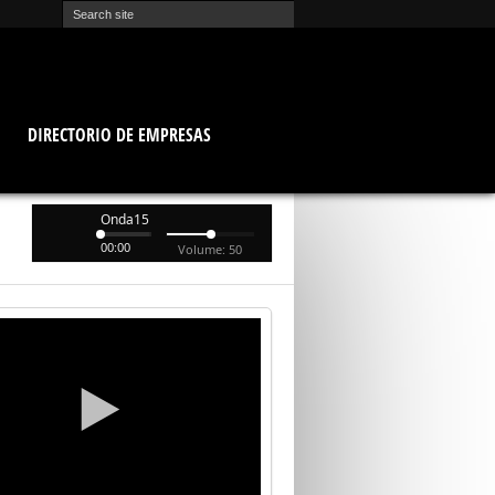
O
DIRECTORIO DE EMPRESAS
Onda15
00:00
Volume: 50