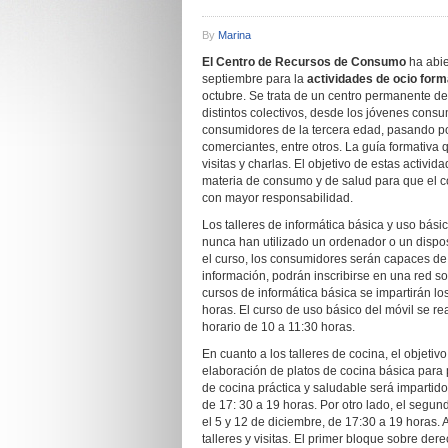
By
Marina
El Centro de Recursos de Consumo
ha abie
septiembre para la
actividades de ocio form
octubre. Se trata de un centro permanente de
distintos colectivos, desde los jóvenes consu
consumidores de la tercera edad, pasando po
comerciantes, entre otros. La guía formativa 
visitas y charlas. El objetivo de estas activid
materia de consumo y de salud para que el c
con mayor responsabilidad.
Los talleres de informática básica y uso bás
nunca han utilizado un ordenador o un disposi
el curso, los consumidores serán capaces de 
información, podrán inscribirse en una red 
cursos de informática básica se impartirán lo
horas. El curso de uso básico del móvil se re
horario de 10 a 11:30 horas.
En cuanto a los talleres de cocina, el objeti
elaboración de platos de cocina básica para p
de cocina práctica y saludable será impartido 
de 17: 30 a 19 horas. Por otro lado, el segu
el 5 y 12 de diciembre, de 17:30 a 19 horas. 
talleres y visitas. El primer bloque sobre de