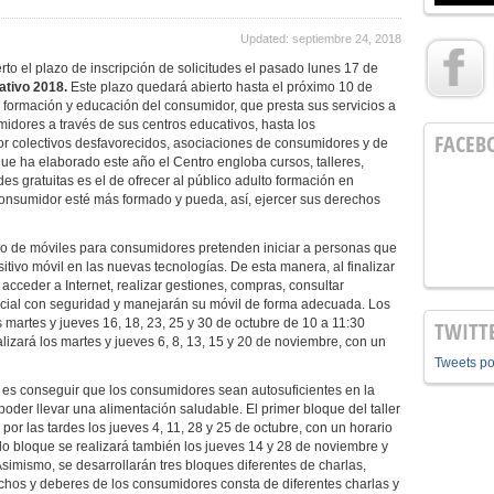
Updated: septiembre 24, 2018
rto el plazo de inscripción de solicitudes el pasado lunes 17 de
ativo 2018.
Este plazo quedará abierto hasta el próximo 10 de
 formación y educación del consumidor, que presta sus servicios a
midores a través de sus centros educativos, hasta los
FACEB
r colectivos desfavorecidos, asociaciones de consumidores y de
que ha elaborado este año el Centro engloba cursos, talleres,
ades gratuitas es el de ofrecer al público adulto formación en
onsumidor esté más formado y pueda, así, ejercer sus derechos
ico de móviles para consumidores pretenden iniciar a personas que
tivo móvil en las nuevas tecnologías. De esta manera, al finalizar
acceder a Internet, realizar gestiones, compras, consultar
social con seguridad y manejarán su móvil de forma adecuada. Los
s martes y jueves 16, 18, 23, 25 y 30 de octubre de 10 a 11:30
TWITT
alizará los martes y jueves 6, 8, 13, 15 y 20 de noviembre, con un
Tweets p
vo es conseguir que los consumidores sean autosuficientes en la
oder llevar una alimentación saludable. El primer bloque del taller
por las tardes los jueves 4, 11, 28 y 25 de octubre, con un horario
ndo bloque se realizará también los jueves 14 y 28 de noviembre y
Asimismo, se desarrollarán tres bloques diferentes de charlas,
rechos y deberes de los consumidores consta de diferentes charlas y