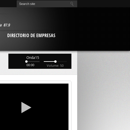
O
DIRECTORIO DE EMPRESAS
Onda15
00:00
Volume: 50