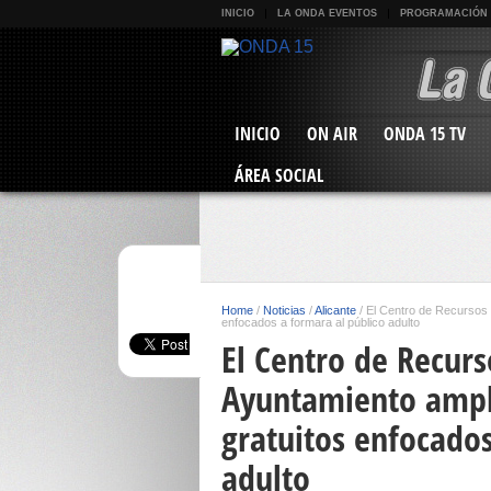
INICIO
LA ONDA EVENTOS
PROGRAMACIÓN
INICIO
ON AIR
ONDA 15 TV
ÁREA SOCIAL
Home
/
Noticias
/
Alicante
/
El Centro de Recursos 
enfocados a formara al público adulto
El Centro de Recur
Ayuntamiento ampli
gratuitos enfocados
adulto