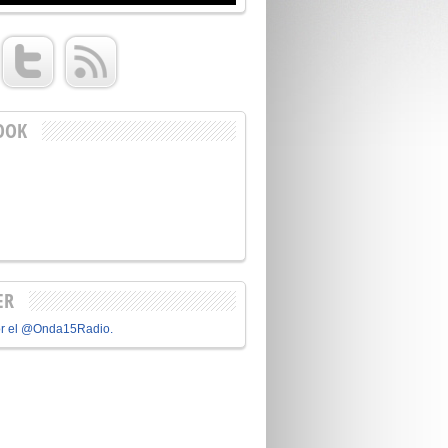
OOK
ER
or el @Onda15Radio.