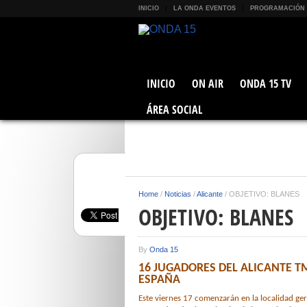
INICIO
LA ONDA EVENTOS
PROGRAMACIÓN
INICIO
ON AIR
ONDA 15 TV
ÁREA SOCIAL
Home
/
Noticias
/
Alicante
/
OBJETIVO: BLANES
OBJETIVO: BLANES
By
Onda 15
16 JUGADORES DEL ALICANTE 
ESPAÑA
Este viernes 17 comenzarán en la localidad ge