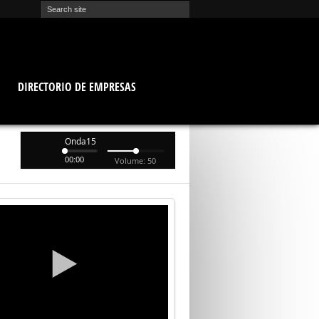
O
DIRECTORIO DE EMPRESAS
Onda15
00:00
Volume: 50