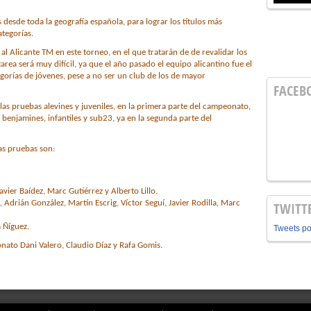
 desde toda la geografía española, para lograr los títulos más
ategorías.
al Alicante TM en este torneo, en el que tratarán de de revalidar los
rea será muy difícil, ya que el año pasado el equipo alicantino fue el
gorías de jóvenes, pese a no ser un club de los de mayor
FACEB
las pruebas alevines y juveniles, en la primera parte del campeonato,
 benjamines, infantiles y sub23, ya en la segunda parte del
tas pruebas son:
avier Baídez, Marc Gutiérrez y Alberto Lillo.
 Adrián González, Martín Escrig, Víctor Seguí, Javier Rodilla, Marc
TWITT
 Ñíguez.
Tweets p
nato Dani Valero, Claudio Díaz y Rafa Gomis.