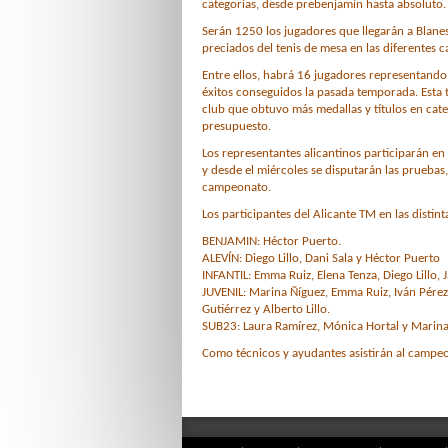
categorías, desde prebenjamín hasta absoluto.
Serán 1250 los jugadores que llegarán a Blanes
preciados del tenis de mesa en las diferentes c
Entre ellos, habrá 16 jugadores representando 
éxitos conseguidos la pasada temporada. Esta ta
club que obtuvo más medallas y títulos en cate
presupuesto.
Los representantes alicantinos participarán en 
y desde el miércoles se disputarán las pruebas,
campeonato.
Los participantes del Alicante TM en las distin
BENJAMIN: Héctor Puerto.
ALEVÍN: Diego Lillo, Dani Sala y Héctor Puerto
INFANTIL: Emma Ruiz, Elena Tenza, Diego Lillo, J
JUVENIL: Marina Ñíguez, Emma Ruiz, Iván Pérez,
Gutiérrez y Alberto Lillo.
SUB23: Laura Ramírez, Mónica Hortal y Marina
Como técnicos y ayudantes asistirán al campeo