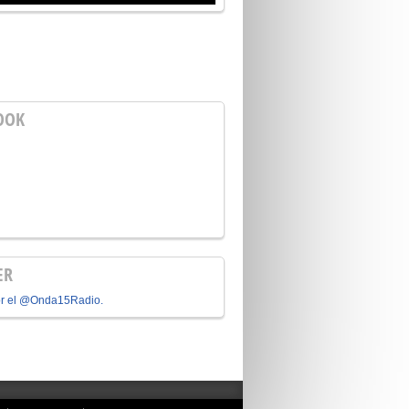
OOK
ER
or el @Onda15Radio.