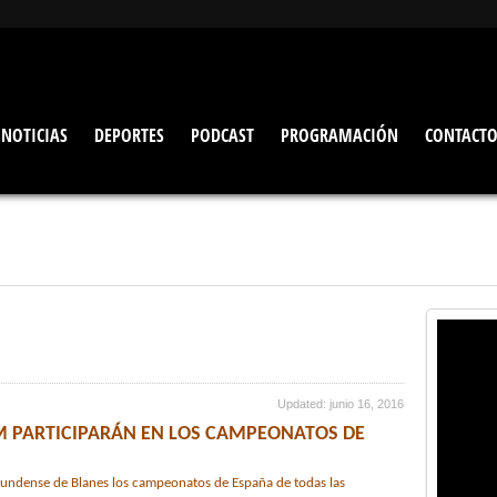
NOTICIAS
DEPORTES
PODCAST
PROGRAMACIÓN
CONTACT
Updated: junio 16, 2016
TM PARTICIPARÁN EN LOS CAMPEONATOS DE
rundense de Blanes los campeonatos de España de todas las