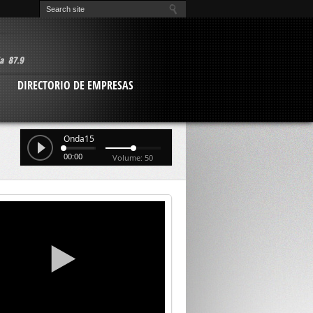
O
DIRECTORIO DE EMPRESAS
Onda15
00:00
Volume: 50