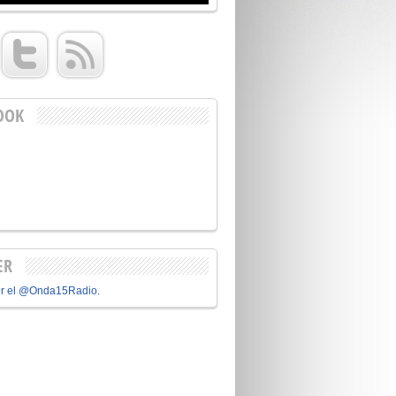
OOK
ER
or el @Onda15Radio.