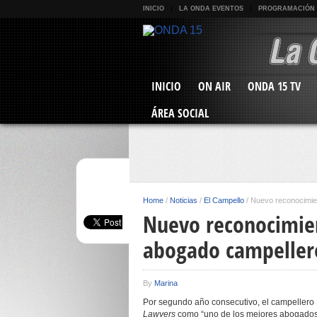
INICIO
LA ONDA EVENTOS
PROGRAMACIÓN
INICIO
ON AIR
ONDA 15 TV
ÁREA SOCIAL
Home
/
Noticias
/
El Campello
/
Nuevo reconocimien
Nuevo reconocimien
abogado campeller
By
Marina
Por segundo año consecutivo, el campellero 
Lawyers
como “uno de los mejores abogados 