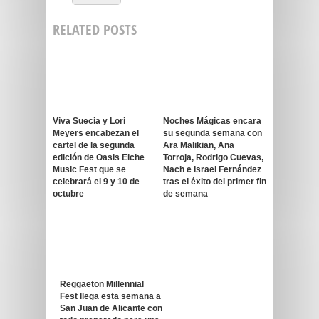
RELATED POSTS
Viva Suecia y Lori
Noches Mágicas encara
Meyers encabezan el
su segunda semana con
cartel de la segunda
Ara Malikian, Ana
edición de Oasis Elche
Torroja, Rodrigo Cuevas,
Music Fest que se
Nach e Israel Fernández
celebrará el 9 y 10 de
tras el éxito del primer fin
octubre
de semana
Reggaeton Millennial
Fest llega esta semana a
San Juan de Alicante con