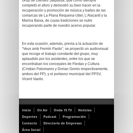
Grup de Danses Salpassa, que como siempre
completó el aforo y demostró su bien hacer en la
recuperación y promoción de música y bailes de las
comarcas de La Plana Requena-Utiel, L’Alacantí y la
Marina Baixa, de cuyas tradiciones se nutre
recuperando parte de nuestro acervo popular.
En esta ocasión, además, previa a la actuación de
“Veus amb Fermín Pardo”, se proyectó un audiovisual
que recoge el trabajo constante del grupo, muy
aplaudido por los asistentes, entre los que se
encontraban los concejales de Fiestas y Cultura
(Cristian Palomares y Dorian Gomis respectivamente,
ambos del PP), y el portavoz municipal del PPSV,
Vicent Vaello.
Inicio
On Air
Onda 15 TV
Noticias
Deportes
Podcast
Programación
Contacto
Directorio de Empresas
Área Social