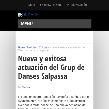
INICIO
LA ONDA EVENTOS
PROGRAMACIÓN
MENU
Home
/
Noticias
/
Cultura
/
Nueva y exitosa actuación del
Grup de Danses Salpassa
Nueva y exitosa
actuación del Grup de
Danses Salpassa
By
Marina
Incluida en la programación navideña diseñada por el
Ayuntamiento, el público campellero pudo disfrutar
ayer por la tarde-noche de una nueva actuación del