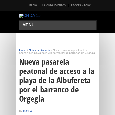
INICIO
LA ONDA EVENTOS
PROGRAMACIÓN
MENU
Home
/
Noticias
/
Alicante
/
Nueva pasarela peatonal de
acceso a la playa de la Albufereta por el barranco de Orgegia
Nueva pasarela
peatonal de acceso a la
playa de la Albufereta
por el barranco de
Orgegia
By
Marina