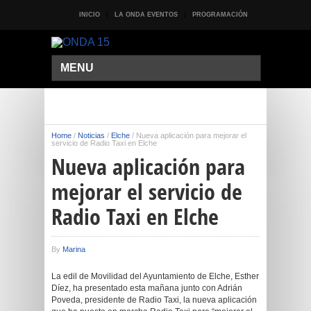
INICIO
LA ONDA EVENTOS
PROGRAMACIÓN
MENU
Home
/
Noticias
/
Elche
/
Nueva aplicación para mejorar el
servicio de Radio Taxi en Elche
Nueva aplicación para
mejorar el servicio de
Radio Taxi en Elche
By
Marina
La edil de Movilidad del Ayuntamiento de Elche, Esther
Díez, ha presentado esta mañana junto con Adrián
Poveda, presidente de Radio Taxi, la nueva aplicación