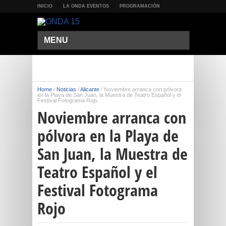
INICIO
LA ONDA EVENTOS
PROGRAMACIÓN
MENU
Home
/
Noticias
/
Alicante
/
Noviembre arranca con pólvora
en la Playa de San Juan, la Muestra de Teatro Español y el
Festival Fotograma Rojo
Noviembre arranca con
pólvora en la Playa de
San Juan, la Muestra de
Teatro Español y el
Festival Fotograma
Rojo