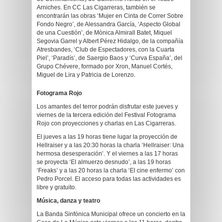
Arniches. En CC Las Cigarreras, también se
encontrarán las obras ‘Mujer en Cinta de Correr Sobre
Fondo Negro’, de Alessandra García, ‘Aspecto Global
de una Cuestión’, de Mònica Almirall Batet, Miquel
Segovia Garrel y Albert Pérez Hidalgo, de la compañía
Atresbandes, ‘Club de Espectadores, con la Cuarta
Piel’, ‘Paradís’, de Saergio Baos y ‘Curva España’, del
Grupo Chévere, formado por Xron, Manuel Cortés,
Miguel de Lira y Patricia de Lorenzo.
Fotograma Rojo
Los amantes del terror podrán disfrutar este jueves y
viernes de la tercera edición del Festival Fotograma
Rojo con proyecciones y charlas en Las Cigarreras.
El jueves a las 19 horas tiene lugar la proyección de
Hellraiser y a las 20:30 horas la charla ‘Hellraiser: Una
hermosa desesperación’. Y el viernes a las 17 horas
se proyecta ‘El almuerzo desnudo’, a las 19 horas
‘Freaks’ y a las 20 horas la charla ‘El cine enfermo’ con
Pedro Porcel. El acceso para todas las actividades es
libre y gratuito.
Música, danza y teatro
La Banda Sinfónica Municipal ofrece un concierto en la