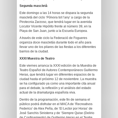
Segunda mascletà
Este domingo a las 14 horas se dispara la segunda
mascletà del ciclo ‘Pòlvora tot l’any’ a cargo de la
Pirotecnia Zarzoso, que tendrá lugar en la avenida
Locutor Vicente Hipólito frente al número 39, en la
Playa de San Juan, junto a la Escuela Europea.
A través de este ciclo la Federació de Fogueres
organiza doce mascletás durante todo el año para
llevar uno de los pilares de las fiestas a los diferentes
barrios de la ciudad.
XXXI Muestra de Teatro
Este viernes arranca la XXXI edición de la Muestra de
Teatro Español de Autores Contemporáneos Guillermo
Heras, que tendrá lugar en diferentes espacios de la
ciudad hasta el próximo 12 de noviembre. La muestra
se ha configurado ya como una importante cita anual
para el debate, la reflexión y el análisis del estado
actual de la dramaturgia española viva.
Dentro de la programación, este fin de semana el
público podrá disfrutar en el MACA de ‘Recreativos
Federico’ de Alex Peña, de ‘El Lector por Horas’ de
José Sanchis Sinisterra y de ‘Siempre Quise (Delirio
de Confinamiento) de Guillermo Heras en el Teatre