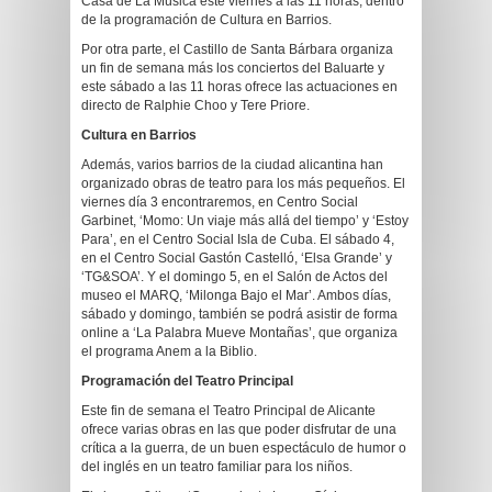
Casa de La Música este viernes a las 11 horas, dentro
de la programación de Cultura en Barrios.
Por otra parte, el Castillo de Santa Bárbara organiza
un fin de semana más los conciertos del Baluarte y
este sábado a las 11 horas ofrece las actuaciones en
directo de Ralphie Choo y Tere Priore.
Cultura en Barrios
Además, varios barrios de la ciudad alicantina han
organizado obras de teatro para los más pequeños. El
viernes día 3 encontraremos, en Centro Social
Garbinet, ‘Momo: Un viaje más allá del tiempo’ y ‘Estoy
Para’, en el Centro Social Isla de Cuba. El sábado 4,
en el Centro Social Gastón Castelló, ‘Elsa Grande’ y
‘TG&SOA’. Y el domingo 5, en el Salón de Actos del
museo el MARQ, ‘Milonga Bajo el Mar’. Ambos días,
sábado y domingo, también se podrá asistir de forma
online a ‘La Palabra Mueve Montañas’, que organiza
el programa Anem a la Biblio.
Programación del Teatro Principal
Este fin de semana el Teatro Principal de Alicante
ofrece varias obras en las que poder disfrutar de una
crítica a la guerra, de un buen espectáculo de humor o
del inglés en un teatro familiar para los niños.