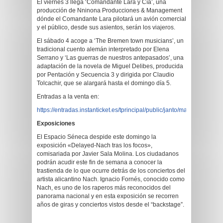
El viernes 3 llega ‘Comandante Lara y Cía’, una
producción de Nninona Producciones & Management
dónde el Comandante Lara pilotará un avión comercial
y el público, desde sus asientos, serán los viajeros.
El sábado 4 acoge a ‘The Bremen town musicians’, un
tradicional cuento alemán interpretado por Elena
Serrano y ‘Las guerras de nuestros antepasados’, una
adaptación de la novela de Miguel Delibes, producida
por Pentación y Secuencia 3 y dirigida por Claudio
Tolcachir, que se alargará hasta el domingo día 5.
Entradas a la venta en:
https://entradas.instanticket.es/tprincipal/public/janto/main.php
Exposiciones
El Espacio Séneca despide este domingo la
exposición «Delayed-Nach tras los focos»,
comisariada por Javier Sala Molina. Los ciudadanos
podrán acudir este fin de semana a conocer la
trastienda de lo que ocurre detrás de los conciertos del
artista alicantino Nach. Ignacio Fornés, conocido como
Nach, es uno de los raperos más reconocidos del
panorama nacional y en esta exposición se recorren
años de giras y conciertos vistos desde el “backstage”.