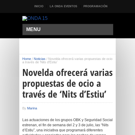
INICIO
LA ONDA EVENTOS
PROGRAMACIÓN
MENU
Home
/
Noticias
/
Novelda ofrecerá varias propuestas de ocio
a través de ‘Nits d’Estiu’
Novelda ofrecerá varias
propuestas de ocio a
través de ‘Nits d’Estiu’
By
Marina
Las actuaciones de los grupos OBK y Seguridad Social
estrenan, el fin de semana del 2 y 3 de julio, las “Nits
d’Estiu”, una iniciativa que programará diferentes