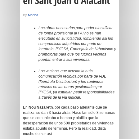
en Sant Joan d’Alacant
By
Marina
Las obras necesarias para poder electrificar
de forma provisional al PAI no se han
ejecutado en su totalidad, rompiendo así los
compromisos adquiridos por parte de
Iberdrola, PYCSA, Concejalía de Urbanismo y
promotoras para que los futuros vecinos
puedan entrar a sus viviendas.
Los vecinos, que acusan la nula
comunicación recibida por parte de i-DE
(Iberdrola Distribución) y los continuos
retrasos en las obras gestionadas por
PYCSA, ya estudian pedir responsabilidades
a través de la vía judicial.
En
Nou Nazareth
, por cada paso adelante que se
realiza, se dan 3 hacia atrás. Hace tan sólo 3 semanas
que se comunicaba a bombo y platillo que la
desesperación de unos 500 propietarios de viviendas
estaba apunto de terminar. Pero la realidad, dista
mucho de ser así.