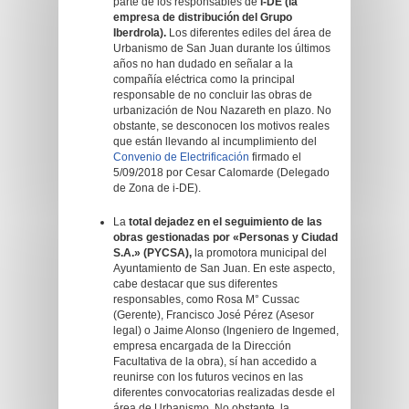
parte de los responsables de
i-DE (la
empresa de distribución del Grupo
Iberdrola).
Los diferentes ediles del área de
Urbanismo de San Juan durante los últimos
años no han dudado en señalar a la
compañía eléctrica como la principal
responsable de no concluir las obras de
urbanización de Nou Nazareth en plazo. No
obstante, se desconocen los motivos reales
que están llevando al incumplimiento del
Convenio de Electrificación
firmado el
5/09/2018 por Cesar Calomarde (Delegado
de Zona de i-DE).
La
total dejadez en el seguimiento de las
obras gestionadas por «Personas y Ciudad
S.A.» (PYCSA),
la promotora municipal del
Ayuntamiento de San Juan. En este aspecto,
cabe destacar que sus diferentes
responsables, como Rosa M° Cussac
(Gerente), Francisco José Pérez (Asesor
legal) o Jaime Alonso (Ingeniero de Ingemed,
empresa encargada de la Dirección
Facultativa de la obra), sí han accedido a
reunirse con los futuros vecinos en las
diferentes convocatorias realizadas desde el
área de Urbanismo. No obstante, la