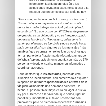
información facilitada en relación a las
actuaciones llevadas a cabo, no se ajusta a la
realidad que presenta el sector a día de hoy.
“Ahora que por fin veíamos la luz, van y nos la cortan”
,
“Es normal que se hayan dado estos retrasos: allí
nunca hay nadie trabajando, solo 4 gatos limpiando
escombros”
,
“Lo que ocurre con PYCSA es de juzgado
de guardia, es un chiringuito y no se han preocupado
de revisar las obras” o “Me resigno, quien tiene la
sartén por el mango es Iberdrola y no se puede hacer
nada contra ellos”
son algunos de los mensajes “más
amables” que se cruzan entre los futuros vecinos que
forman parte de la Plataforma de Afectados, un grupo
de WhatsApp que actualmente cuenta con más de 170
personas y desde el cual se mantienen informados y
coordinan acciones.
Cabe destacar que
los afectados
, hartos de esta
situación de incertidumbre, han comenzado a explorar
la opción de
dirimir responsabilidades a través de la
vía judicial
mediante una demanda colectiva. De
hecho, el pasado 26 de mayo entró en vigor la nueva
ley por el Derecho a la Vivienda, que podría jugar un
papel muy importante a su favor. Los vecinos son
precavidos, pero no pierden la esperanza:
“Sabemos