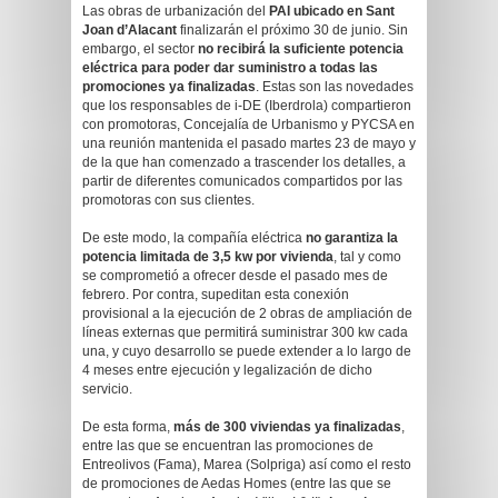
Las obras de urbanización del
PAI ubicado en Sant
Joan d’Alacant
finalizarán el próximo 30 de junio. Sin
embargo, el sector
no recibirá la suficiente potencia
eléctrica para poder dar suministro a todas las
promociones ya finalizadas
. Estas son las novedades
que los responsables de i-DE (Iberdrola) compartieron
con promotoras, Concejalía de Urbanismo y PYCSA en
una reunión mantenida el pasado martes 23 de mayo y
de la que han comenzado a trascender los detalles, a
partir de diferentes comunicados compartidos por las
promotoras con sus clientes.
De este modo, la compañía eléctrica
no garantiza la
potencia limitada de 3,5 kw por vivienda
, tal y como
se comprometió a ofrecer desde el pasado mes de
febrero. Por contra, supeditan esta conexión
provisional a la ejecución de 2 obras de ampliación de
líneas externas que permitirá suministrar 300 kw cada
una, y cuyo desarrollo se puede extender a lo largo de
4 meses entre ejecución y legalización de dicho
servicio.
De esta forma,
más de 300 viviendas ya finalizadas
,
entre las que se encuentran las promociones de
Entreolivos (Fama), Marea (Solpriga) así como el resto
de promociones de Aedas Homes (entre las que se