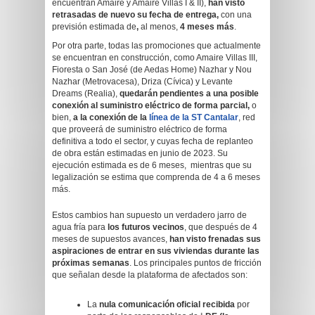
encuentran Amaire y Amaire Villas I & II),
han visto
retrasadas de nuevo su fecha de entrega,
con una
previsión estimada de
,
al menos,
4 meses más
.
Por otra parte, todas las promociones que actualmente
se encuentran en construcción, como Amaire Villas III,
Fioresta o San José (de Aedas Home) Nazhar y Nou
Nazhar (Metrovacesa), Driza (Cívica) y Levante
Dreams (Realia),
quedarán pendientes a una posible
conexión al suministro eléctrico de forma parcial,
o
bien,
a la conexión de la
línea de la ST Cantalar
, red
que proveerá de suministro eléctrico de forma
definitiva a todo el sector, y cuyas fecha de replanteo
de obra están estimadas en junio de 2023. Su
ejecución estimada es de 6 meses, mientras que su
legalización se estima que comprenda de 4 a 6 meses
más.
Estos cambios han supuesto un verdadero jarro de
agua fría para
los futuros vecinos
, que después de 4
meses de supuestos avances,
han visto frenadas sus
aspiraciones de entrar en sus viviendas durante las
próximas semanas
. Los principales puntos de fricción
que señalan desde la plataforma de afectados son:
La
nula comunicación oficial recibida
por