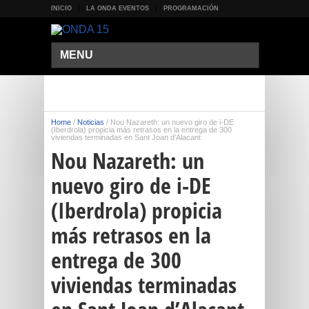
INICIO
LA ONDA EVENTOS
PROGRAMACIÓN
MENU
Home
/
Noticias
/
Nou Nazareth: un nuevo giro de i-DE
(Iberdrola) propicia más retrasos en la entrega de 300
viviendas terminadas en Sant Joan d’Alacant
Nou Nazareth: un
nuevo giro de i-DE
(Iberdrola) propicia
más retrasos en la
entrega de 300
viviendas terminadas