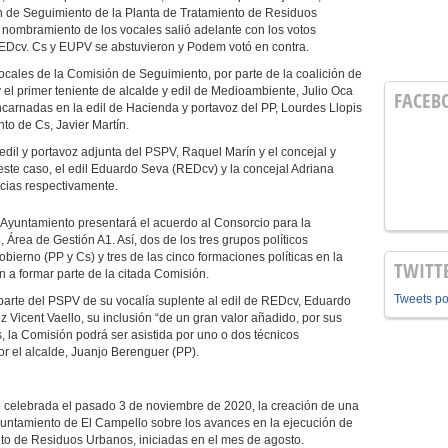
n de Seguimiento de la Planta de Tratamiento de Residuos
nombramiento de los vocales salió adelante con los votos
EDcv. Cs y EUPV se abstuvieron y Podem votó en contra.
ales de la Comisión de Seguimiento, por parte de la coalición de
 el primer teniente de alcalde y edil de Medioambiente, Julio Oca
FACEB
carnadas en la edil de Hacienda y portavoz del PP, Lourdes Llopis
nto de Cs, Javier Martín.
 edil y portavoz adjunta del PSPV, Raquel Marín y el concejal y
ste caso, el edil Eduardo Seva (REDcv) y la concejal Adriana
cias respectivamente.
l Ayuntamiento presentará el acuerdo al Consorcio para la
 Área de Gestión A1. Así, dos de los tres grupos políticos
ierno (PP y Cs) y tres de las cinco formaciones políticas en la
TWITT
a formar parte de la citada Comisión.
Tweets p
 parte del PSPV de su vocalía suplente al edil de REDcv, Eduardo
z Vicent Vaello, su inclusión “de un gran valor añadido, por sus
 la Comisión podrá ser asistida por uno o dos técnicos
r el alcalde, Juanjo Berenguer (PP).
 celebrada el pasado 3 de noviembre de 2020, la creación de una
untamiento de El Campello sobre los avances en la ejecución de
nto de Residuos Urbanos, iniciadas en el mes de agosto.