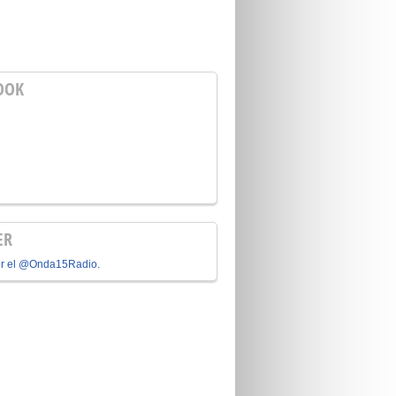
OOK
ER
or el @Onda15Radio.