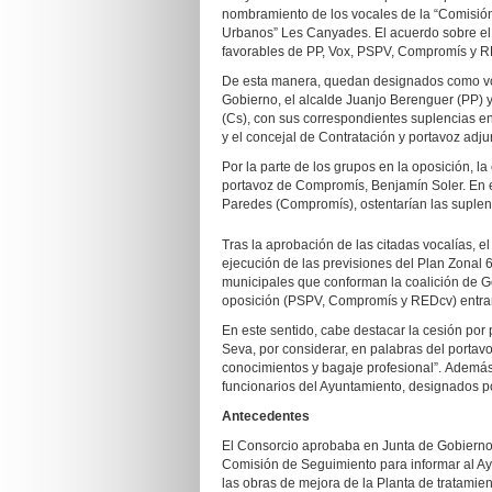
nombramiento de los vocales de la “Comisió
Urbanos” Les Canyades. El acuerdo sobre el 
favorables de PP, Vox, PSPV, Compromís y R
De esta manera, quedan designados como voc
Gobierno, el alcalde Juanjo Berenguer (PP) y
(Cs), con sus correspondientes suplencias en
y el concejal de Contratación y portavoz adju
Por la parte de los grupos en la oposición, la
portavoz de Compromís, Benjamín Soler. En e
Paredes (Compromís), ostentarían las suplen
Tras la aprobación de las citadas vocalías, e
ejecución de las previsiones del Plan Zonal 6,
municipales que conforman la coalición de Gob
oposición (PSPV, Compromís y REDcv) entran 
En este sentido, cabe destacar la cesión por
Seva, por considerar, en palabras del portavo
conocimientos y bagaje profesional”. Además,
funcionarios del Ayuntamiento, designados po
Antecedentes
El Consorcio aprobaba en Junta de Gobierno
Comisión de Seguimiento para informar al Ay
las obras de mejora de la Planta de tratamie