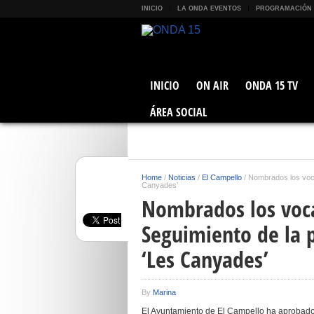
INICIO
LA ONDA EVENTOS
PROGRAMACIÓN
INICIO
ON AIR
ONDA 15 TV
ÁREA SOCIAL
Home
/
Noticias
/
El Campello
/
Nombrados los voca
Canyades’
Nombrados los voca
Seguimiento de la 
‘Les Canyades’
By
Marina
El Ayuntamiento de El Campello ha aprobado, 