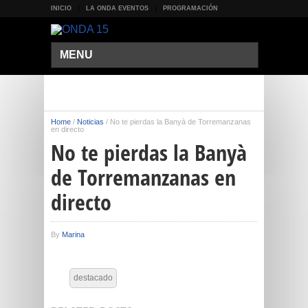
INICIO
LA ONDA EVENTOS
PROGRAMACIÓN
MENU
Home
/
Noticias
/
No te pierdas la Banyà de Torremanzanas
en directo
No te pierdas la Banyà
de Torremanzanas en
directo
By
Marina
destacado