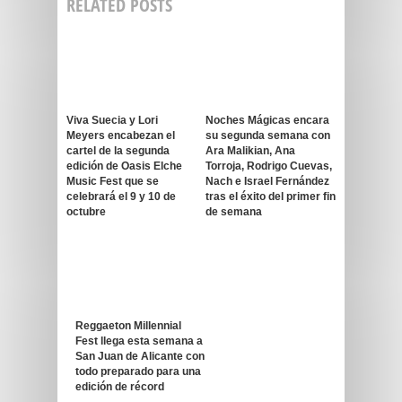
RELATED POSTS
Viva Suecia y Lori
Noches Mágicas encara
Meyers encabezan el
su segunda semana con
cartel de la segunda
Ara Malikian, Ana
edición de Oasis Elche
Torroja, Rodrigo Cuevas,
Music Fest que se
Nach e Israel Fernández
celebrará el 9 y 10 de
tras el éxito del primer fin
octubre
de semana
Reggaeton Millennial
Fest llega esta semana a
San Juan de Alicante con
todo preparado para una
edición de récord