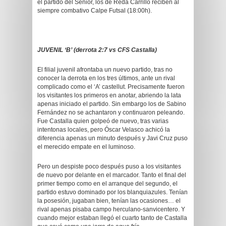
el partido del Senior, los de Reda Carrillo reciben al
siempre combativo Calpe Futsal (18:00h).
JUVENIL ‘B’ (derrota 2:7 vs CFS Castalla)
El filial juvenil afrontaba un nuevo partido, tras no
conocer la derrota en los tres últimos, ante un rival
complicado como el ‘A’ castellut. Precisamente fueron
los visitantes los primeros en anotar, abriendo la lata
apenas iniciado el partido. Sin embargo los de Sabino
Fernández no se achantaron y continuaron peleando.
Fue Castalla quien golpeó de nuevo, tras varias
intentonas locales, pero Óscar Velasco achicó la
diferencia apenas un minuto después y Javi Cruz puso
el merecido empate en el luminoso.
Pero un despiste poco después puso a los visitantes
de nuevo por delante en el marcador. Tanto el final del
primer tiempo como en el arranque del segundo, el
partido estuvo dominado por los blanquiazules. Tenían
la posesión, jugaban bien, tenían las ocasiones… el
rival apenas pisaba campo herculano-sanvicentero. Y
cuando mejor estaban llegó el cuarto tanto de Castalla