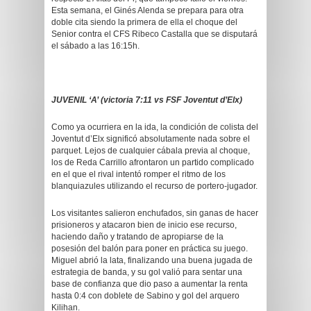
Esta semana, el Ginés Alenda se prepara para otra
doble cita siendo la primera de ella el choque del
Senior contra el CFS Ribeco Castalla que se disputará
el sábado a las 16:15h.
JUVENIL ‘A’ (victoria 7:11 vs FSF Joventut d’Elx)
Como ya ocurriera en la ida, la condición de colista del
Joventut d’Elx significó absolutamente nada sobre el
parquet. Lejos de cualquier cábala previa al choque,
los de Reda Carrillo afrontaron un partido complicado
en el que el rival intentó romper el ritmo de los
blanquiazules utilizando el recurso de portero-jugador.
Los visitantes salieron enchufados, sin ganas de hacer
prisioneros y atacaron bien de inicio ese recurso,
haciendo daño y tratando de apropiarse de la
posesión del balón para poner en práctica su juego.
Miguel abrió la lata, finalizando una buena jugada de
estrategia de banda, y su gol valió para sentar una
base de confianza que dio paso a aumentar la renta
hasta 0:4 con doblete de Sabino y gol del arquero
Kilihan.