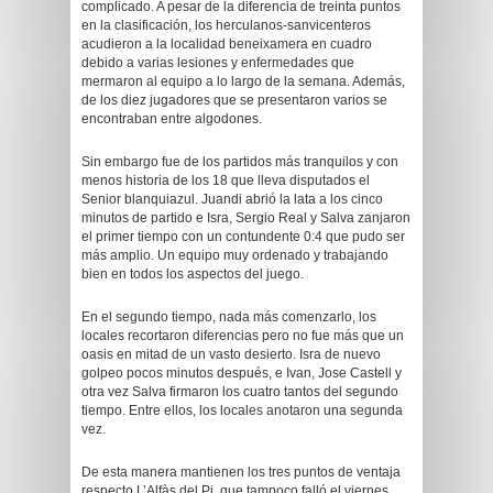
complicado. A pesar de la diferencia de treinta puntos
en la clasificación, los herculanos-sanvicenteros
acudieron a la localidad beneixamera en cuadro
debido a varias lesiones y enfermedades que
mermaron al equipo a lo largo de la semana. Además,
de los diez jugadores que se presentaron varios se
encontraban entre algodones.
Sin embargo fue de los partidos más tranquilos y con
menos historia de los 18 que lleva disputados el
Senior blanquiazul. Juandi abrió la lata a los cinco
minutos de partido e Isra, Sergio Real y Salva zanjaron
el primer tiempo con un contundente 0:4 que pudo ser
más amplio. Un equipo muy ordenado y trabajando
bien en todos los aspectos del juego.
En el segundo tiempo, nada más comenzarlo, los
locales recortaron diferencias pero no fue más que un
oasis en mitad de un vasto desierto. Isra de nuevo
golpeo pocos minutos después, e Ivan, Jose Castell y
otra vez Salva firmaron los cuatro tantos del segundo
tiempo. Entre ellos, los locales anotaron una segunda
vez.
De esta manera mantienen los tres puntos de ventaja
respecto L’Alfàs del Pi, que tampoco falló el viernes.