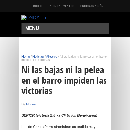
INICIO
LA ONDA EVENTOS
PROGRAMACIÓN
MENU
Home
/
Noticias
/
Alicante
/
Ni las bajas ni la pelea en el barro
impiden las victorias
Ni las bajas ni la pelea
en el barro impiden las
victorias
By
Marina
SENIOR (victoria 2:8 vs CF Unión Beneixama)
Los de Carlos Parra afrontaban un partido muy