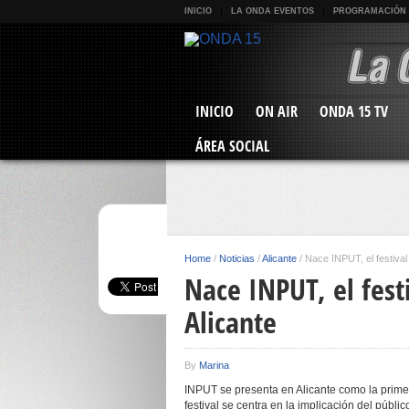
INICIO
LA ONDA EVENTOS
PROGRAMACIÓN
INICIO
ON AIR
ONDA 15 TV
ÁREA SOCIAL
Home
/
Noticias
/
Alicante
/
Nace INPUT, el festival 
Nace INPUT, el fest
Alicante
By
Marina
INPUT se presenta en Alicante como la primer
festival se centra en la implicación del públ