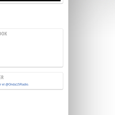
OOK
ER
or el @Onda15Radio.