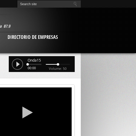
O
DIRECTORIO DE EMPRESAS
Onda15
00:00
Volume: 50