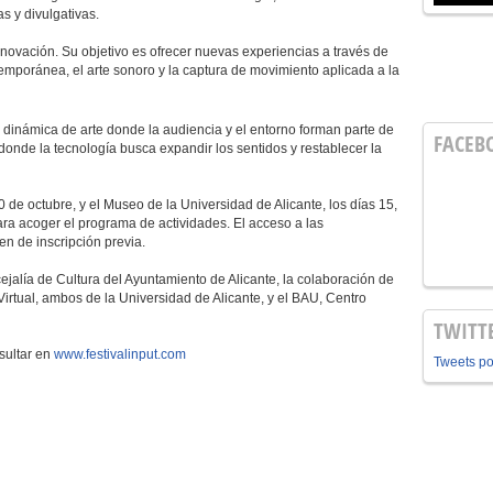
s y divulgativas.
nnovación. Su objetivo es ofrecer nuevas experiencias a través de
ntemporánea, el arte sonoro y la captura de movimiento aplicada a la
ma dinámica de arte donde la audiencia y el entorno forman parte de
FACEB
 donde la tecnología busca expandir los sentidos y restablecer la
0 de octubre, y el Museo de la Universidad de Alicante, los días 15,
ara acoger el programa de actividades. El acceso a las
ren de inscripción previa.
cejalía de Cultura del Ayuntamiento de Alicante, la colaboración de
irtual, ambos de la Universidad de Alicante, y el BAU, Centro
TWITT
sultar en
www.festivalinput.com
Tweets p