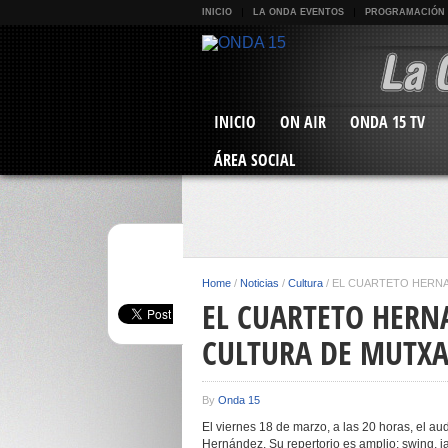
INICIO
LA ONDA EVENTOS
PROGRAMACIÓN
INICIO
ON AIR
ONDA 15 TV
ÁREA SOCIAL
Home
/
Noticias
/
Cultura
/
EL CUARTETO HERNA
EL CUARTETO HERNA
CULTURA DE MUTX
By
Onda 15
El viernes 18 de marzo, a las 20 horas, el au
Hernández. Su repertorio es amplio: swing, j