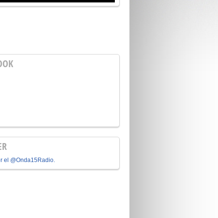
OOK
ER
or el @Onda15Radio.