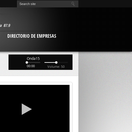
O
DIRECTORIO DE EMPRESAS
Onda15
00:00
Volume: 50