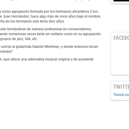
 como agrupación formada por los hermanos alicantinos Coro,
re Juan Hernández, hace algo más de once años bajo el nombre
ña de los hermanos solo tenía diez años.
guido formándose de manera profesional en conservatorios,
tuando numerosas veces tanto en solitario como en su agrupación
FACEB
grupos de jazz, folk, etc.
nirse al guitarrista Gabriel Mirelman, y desde entonces tocan
rnández”.
, que ofrece una alternativa musical original y de excelente
TWITT
Tweets p