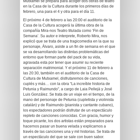
Mutxamel se prepara para acoger dos obras de teatro
en la Casa de la Cultura durante los primeros días de
febrero, una para el 4 y otra para el día 11.
El próximo 4 de febrero a las 20:00 el auditorio de la
Casa de la Cultura acogerá la última obra de la
compañía Mira-nos Teatro titulada como ‘Fin de
Semana’. Su autor e interprete, Roberto Mira, nos
explicó que se trata de una tragicomedia en la que su
personaje, Álvaro, asiste a un fin de semana en el que
se va desarrollando las distintas problemáticas del
entorno que forman parte del pack de su vida,
agravada esta por tener que asumir su reciente
separación matrimonial. Y el próximo 11 de febrero a
las 20:30, también en el auditorio de la Casa de
Cultura de Mutxamel, disfrutaremos de canciones,
cuplés y más… con la obra “La increíble historia de
Petunia y Raimundo”, a cargo de Laia Pellejà y José
Luis González. Se trata de un viaje en el tiempo, de la
mano del personaje de Petunia (cupletista y violinista
catalán) y de Raimundo (pianista y cantante cubano),
los espectadores podrán disfrutar de un espectáculo
repleto de canciones conocidas. Con gracia, humor y
toque picante, los dos artistas están preparados para
hacernos pasar un buena velada y explicarnos a
través de las canciones una y mil historias. Se trata de
un espectáculo del que se sale con buen sabor.