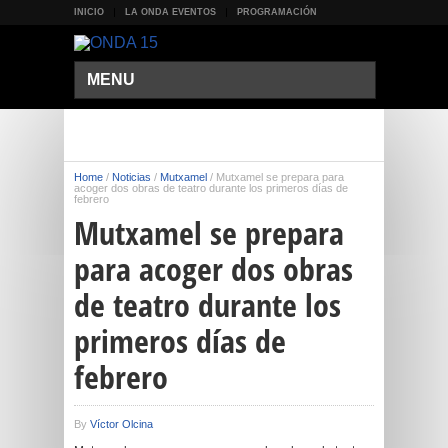
INICIO
LA ONDA EVENTOS
PROGRAMACIÓN
MENU
Home
/
Noticias
/
Mutxamel
/
Mutxamel se prepara para
acoger dos obras de teatro durante los primeros días de
febrero
Mutxamel se prepara
para acoger dos obras
de teatro durante los
primeros días de
febrero
By
Víctor Olcina