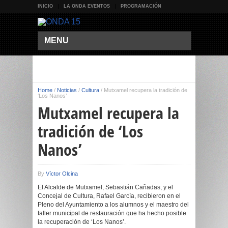
INICIO
LA ONDA EVENTOS
PROGRAMACIÓN
MENU
Home
/
Noticias
/
Cultura
/
Mutxamel recupera la tradición de
‘Los Nanos’
Mutxamel recupera la
tradición de ‘Los
Nanos’
By
Víctor Olcina
El Alcalde de Mutxamel, Sebastián Cañadas, y el
Concejal de Cultura, Rafael García, recibieron en el
Pleno del Ayuntamiento a los alumnos y el maestro del
taller municipal de restauración que ha hecho posible
la recuperación de ‘Los Nanos’.