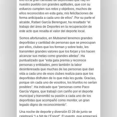
nuestro pueblo con grandes aptitudes, que con su
esfuerzo cumplen sus retos y objetivos, muchos de
ellos reconocidos en esta gala; mis felicitaciones de
forma anticipada a cada uno de ellos”. Por su parte el
alcalde, Rafael García Berenguer, ha resaltado “el
trabajo del área de Deportes en la recuperación de
este acto que resalta el valor del deporte local.
Somos afortunados, en Mutxamel tenemos grandes
deportistas y cantidad de personas que se preocupan
por ellos, clubes que los forman y sobre todo, les
transmiten grandes valores que los forjan y los hacen
alcanzar sus metas como grandes atletas”. Ha
puntualizado que “esta gala premia y reconoce
personas y entidades, pero también la labor
desinteresada que muchas de las personas que dan
vida a cada uno de esos clubes realiza para que los
deportistas disfruten de lo que más les gusta. Gracias,
porque sin cada uno de vosotros, los triunfos no serían
posibles”. Ha indicado que “personas como Paco
García Vigara, que trabajó con cariño por el deporte
municipal y transmitió su pasión a cada uno de los
deportistas que acompañó como monitor, un gran
legado digno de reconocimiento”.
Una noche de deporte y diversión El 28 de junio se
celebrará “La Nit de l’Esport”. El evento, que empezará