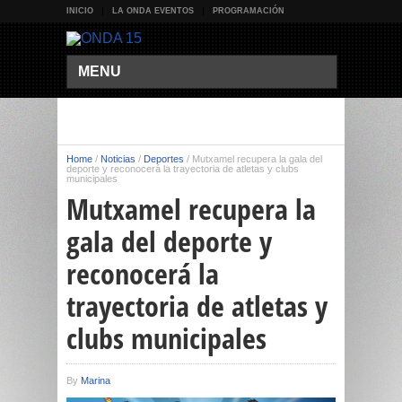
INICIO
LA ONDA EVENTOS
PROGRAMACIÓN
MENU
Home
/
Noticias
/
Deportes
/
Mutxamel recupera la gala del
deporte y reconocerá la trayectoria de atletas y clubs
municipales
Mutxamel recupera la
gala del deporte y
reconocerá la
trayectoria de atletas y
clubs municipales
By
Marina