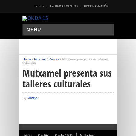
INICIO
LA ONDA EVENTOS
PROGRAMACIÓN
MENU
Home
/
Noticias
/
Cultura
/
Mutxamel presenta sus talleres
culturales
Mutxamel presenta sus
talleres culturales
By
Marina
Inicio
On Air
Onda 15 TV
Noticias