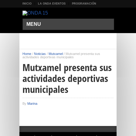
INICIO
LA ONDA EVENTOS
PROGRAMACIÓN
MENU
Home
/
Noticias
/
Mutxamel
/
Mutxamel presenta sus
actividades deportivas municipales
Mutxamel presenta sus
actividades deportivas
municipales
By
Marina