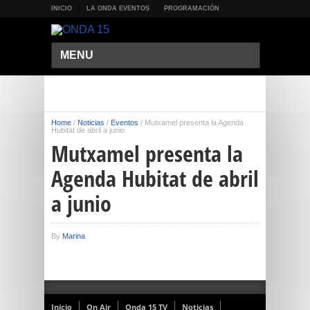
INICIO
LA ONDA EVENTOS
PROGRAMACIÓN
MENU
Home
/
Noticias
/
Eventos
/
Mutxamel presenta la Agenda
Hubitat de abril a junio
Mutxamel presenta la
Agenda Hubitat de abril
a junio
By
Marina
Inicio
On Air
Onda 15 TV
Noticias