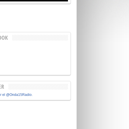
OOK
ER
or el @Onda15Radio.