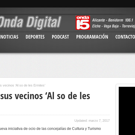
NOTICIAS
DEPORTES
PODCAST
PROGRAMACIÓN
CONTACT
 vecinos ‘Al so de les Ermites’
us vecinos ‘Al so de les
Updated: marzo 7, 2017
va iniciativa de ocio de las concejalías de Cultura y Turismo