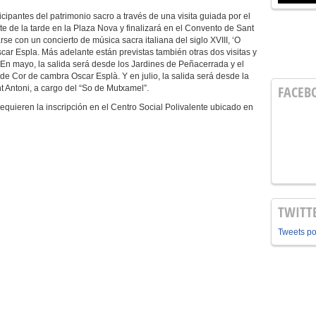
ticipantes del patrimonio sacro a través de una visita guiada por el
e de la tarde en la Plaza Nova y finalizará en el Convento de Sant
se con un concierto de música sacra italiana del siglo XVIII, ‘O
ar Espla. Más adelante están previstas también otras dos visitas y
. En mayo, la salida será desde los Jardines de Peñacerrada y el
 de Cor de cambra Oscar Esplà. Y en julio, la salida será desde la
FACEB
t Antoni, a cargo del “So de Mutxamel”.
 requieren la inscripción en el Centro Social Polivalente ubicado en
TWITT
Tweets p