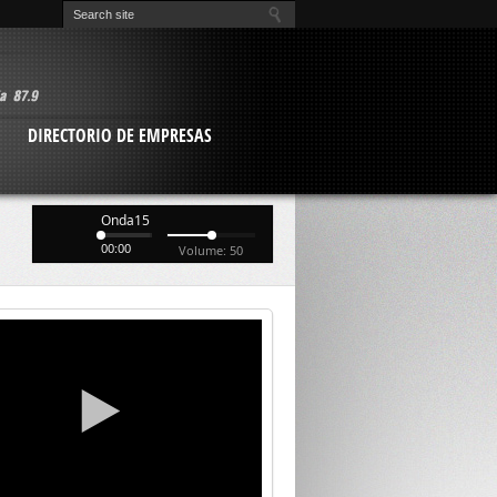
O
DIRECTORIO DE EMPRESAS
Onda15
00:00
Volume: 50