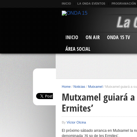
INICIO
LA ONDA EVENTOS
PROGRAMACIÓN
INICIO
ON AIR
ONDA 15 TV
ÁREA SOCIAL
Home
/
Noticias
/
Mutxamel
/
Mutxamel guiará a sus
Mutxamel guiará a s
Ermites’
By
Víctor Olcina
El próximo sábado arranca en Mutxamel la nue
denominada ‘Al so de les Ermites’.