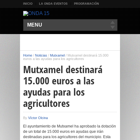
INICIO
LA ONDA EVENTOS
PROGRAMACIÓN
MENU
Home
/
Noticias
/
Mutxamel
/
Mutxamel destinará 15.000
euros a las ayudas para los agricultores
Mutxamel destinará
15.000 euros a las
ayudas para los
agricultores
By
Víctor Olcina
El ayuntamiento de Mutxamel ha aprobado la dotación
de un total de 15.000 euros en ayudas que irán
destinadas para los agricultores del municipio. Esta