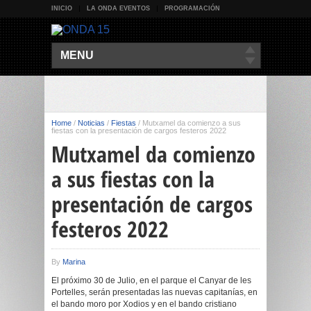
INICIO
LA ONDA EVENTOS
PROGRAMACIÓN
MENU
Home
/
Noticias
/
Fiestas
/
Mutxamel da comienzo a sus
fiestas con la presentación de cargos festeros 2022
Mutxamel da comienzo
a sus fiestas con la
presentación de cargos
festeros 2022
By
Marina
El próximo 30 de Julio, en el parque el Canyar de les
Portelles, serán presentadas las nuevas capitanías, en
el bando moro por Xodios y en el bando cristiano