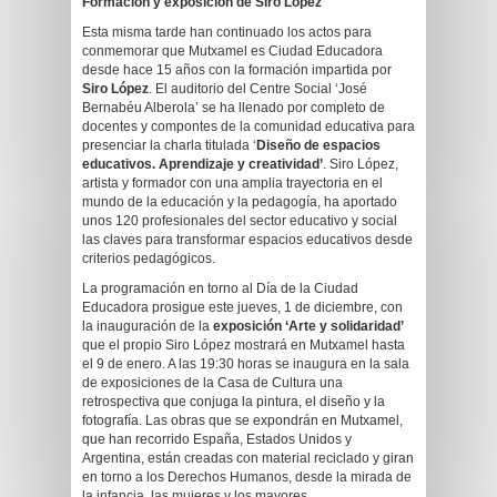
Formación y exposición de Siro López
Esta misma tarde han continuado los actos para
conmemorar que Mutxamel es Ciudad Educadora
desde hace 15 años con la formación impartida por
Siro López
. El auditorio del Centre Social ‘José
Bernabéu Alberola’ se ha llenado por completo de
docentes y compontes de la comunidad educativa para
presenciar la charla titulada ‘
Diseño de espacios
educativos. Aprendizaje y creatividad’
. Siro López,
artista y formador con una amplia trayectoria en el
mundo de la educación y la pedagogía, ha aportado
unos 120 profesionales del sector educativo y social
las claves para transformar espacios educativos desde
criterios pedagógicos.
La programación en torno al Día de la Ciudad
Educadora prosigue este jueves, 1 de diciembre, con
la inauguración de la
exposición ‘Arte y solidaridad’
que el propio Siro López mostrará en Mutxamel hasta
el 9 de enero. A las 19:30 horas se inaugura en la sala
de exposiciones de la Casa de Cultura una
retrospectiva que conjuga la pintura, el diseño y la
fotografía. Las obras que se expondrán en Mutxamel,
que han recorrido España, Estados Unidos y
Argentina, están creadas con material reciclado y giran
en torno a los Derechos Humanos, desde la mirada de
la infancia, las mujeres y los mayores.