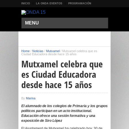
INICIO
LA ONDA EVENTOS
PROGRAMACIÓN
MENU
Home
/
Noticias
/
Mutxamel
/
Mutxamel celebra que es
Ciudad Educadora desde hace 15 años
Mutxamel celebra que
es Ciudad Educadora
desde hace 15 años
By
Marina
El alumnado de los colegios de Primaria y los grupos
políticos participan en un acto institucional.
Educación ofrece una sesión formativa y una
exposición de Siro López
El Ajuntament de Mutxamel ha celebrado hoy, 30 de