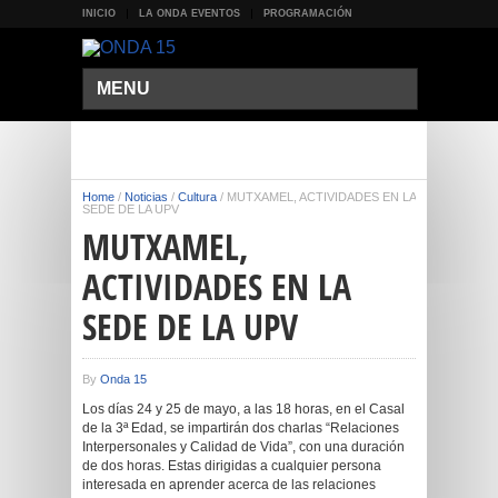
INICIO
LA ONDA EVENTOS
PROGRAMACIÓN
MENU
Home
/
Noticias
/
Cultura
/
MUTXAMEL, ACTIVIDADES EN LA
SEDE DE LA UPV
MUTXAMEL,
ACTIVIDADES EN LA
SEDE DE LA UPV
By
Onda 15
Los días 24 y 25 de mayo, a las 18 horas, en el Casal
de la 3ª Edad, se impartirán dos charlas “Relaciones
Interpersonales y Calidad de Vida”, con una duración
de dos horas. Estas dirigidas a cualquier persona
interesada en aprender acerca de las relaciones