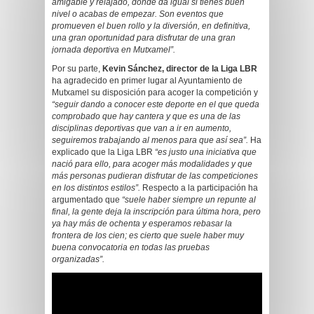
amigable y relajado, donde da igual si tienes buen
nivel o acabas de empezar. Son eventos que
promueven el buen rollo y la diversión, en definitiva,
una gran oportunidad para disfrutar de una gran
jornada deportiva en Mutxamel”.
Por su parte,
Kevin Sánchez, director de la Liga LBR
ha agradecido en primer lugar al Ayuntamiento de
Mutxamel su disposición para acoger la competición y
“seguir dando a conocer este deporte en el que queda
comprobado que hay cantera y que es una de las
disciplinas deportivas que van a ir en aumento,
seguiremos trabajando al menos para que así sea”.
Ha
explicado que la Liga LBR
“es justo una iniciativa que
nació para ello, para acoger más modalidades y que
más personas pudieran disfrutar de las competiciones
en los distintos estilos”.
Respecto a la participación ha
argumentado que
“suele haber siempre un repunte al
final, la gente deja la inscripción para última hora, pero
ya hay más de ochenta y esperamos rebasar la
frontera de los cien; es cierto que suele haber muy
buena convocatoria en todas las pruebas
organizadas”.