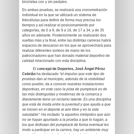
bicicletas con y sin pedales.
En ambas pruebas, se realizará una cronometración
individual en la que se utilizará un sistema de
fotocélulas para definir de forma muy precisa los
tiempos y así realizar el posicionamiento por
categorías, de 0 a 9, de 9 a 16, de 17 a 34, y de 35
años en adelante. Posteriormente se realizarán dos
vueltas más y la final, entre las distintas carreras habrá
espacios de descanso en los que se aprovechará para
realizar diferentes sorteos de mano de los
patrocinadores que han donado material deportivo de
calidad relacionado con esta disciplina.
El
concejal de Deportes, José Ángel Pérez
Cebrián
ha destacado
“el impulso que este tipo de
pruebas dan al municipio, además de la visibilidad
como pueblo; da a conocer nuestras instalaciones
deportivas, en este caso la pista de pumptrack es de
las más distinguidas y modernas de la comarca y
diariamente tiene un reclamo latente. Es una disciplina
que está de moda entre la juventud y que ayuda a que
se inicien en el deporte al aire libre y en la vida
saludable”.
Ha incitado
“a aquellos intrépidos que aún
no se hayan apuntado a la prueba a que lo hagan, a
los que disfrutan del pumptrack de forma eventual les
invito a participar en la carrera, hay un ambiente muy