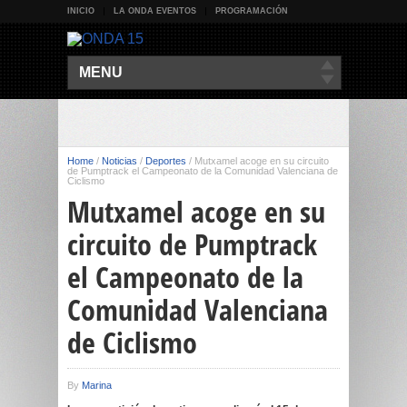
INICIO
LA ONDA EVENTOS
PROGRAMACIÓN
MENU
Home
/
Noticias
/
Deportes
/
Mutxamel acoge en su circuito
de Pumptrack el Campeonato de la Comunidad Valenciana de
Ciclismo
Mutxamel acoge en su
circuito de Pumptrack
el Campeonato de la
Comunidad Valenciana
de Ciclismo
By
Marina