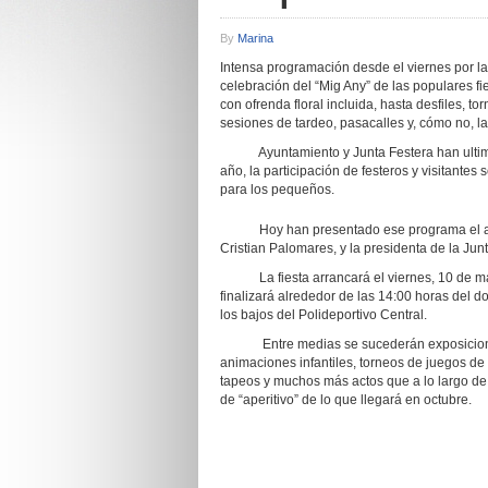
By
Marina
Intensa programación desde el viernes por la
celebración del “Mig Any” de las populares fi
con ofrenda floral incluida, hasta desfiles, t
sesiones de tardeo, pasacalles y, cómo no, la 
Ayuntamiento y Junta Festera han ultimad
año, la participación de festeros y visitante
para los pequeños.
Hoy han presentado ese programa el alcald
Cristian Palomares, y la presidenta de la Jun
La fiesta arrancará el viernes, 10 de mayo,
finalizará alrededor de las 14:00 horas del d
los bajos del Polideportivo Central.
Entre medias se sucederán exposiciones, e
animaciones infantiles, torneos de juegos de
tapeos y muchos más actos que a lo largo de 
de “aperitivo” de lo que llegará en octubre.