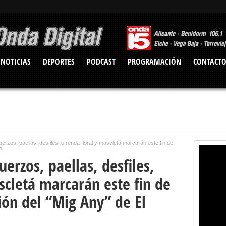
NOTICIAS
DEPORTES
PODCAST
PROGRAMACIÓN
CONTACT
uerzos, paellas, desfiles, ofrenda floral y mascletá marcarán este fin de
o
erzos, paellas, desfiles,
scletá marcarán este fin de
ión del “Mig Any” de El