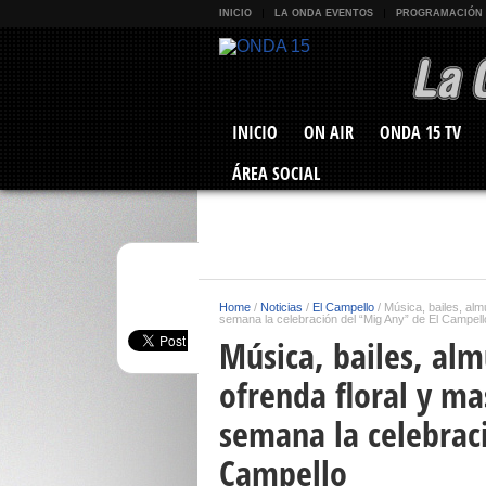
INICIO
LA ONDA EVENTOS
PROGRAMACIÓN
INICIO
ON AIR
ONDA 15 TV
ÁREA SOCIAL
Home
/
Noticias
/
El Campello
/
Música, bailes, alm
semana la celebración del “Mig Any” de El Campell
Música, bailes, almu
ofrenda floral y ma
semana la celebrac
Campello