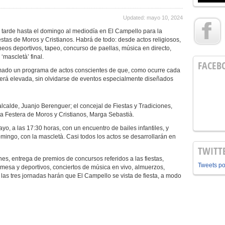
Updated: mayo 10, 2024
 tarde hasta el domingo al mediodía en El Campello para la
estas de Moros y Cristianos. Habrá de todo: desde actos religiosos,
orneos deportivos, tapeo, concurso de paellas, música en directo,
‘mascletà’ final.
FACEB
o un programa de actos conscientes de que, como ocurre cada
s será elevada, sin olvidarse de eventos especialmente diseñados
e, Juanjo Berenguer; el concejal de Fiestas y Tradiciones,
ta Festera de Moros y Cristianos, Marga Sebastià.
 a las 17:30 horas, con un encuentro de bailes infantiles, y
omingo, con la mascletà. Casi todos los actos se desarrollarán en
TWITT
ntrega de premios de concursos referidos a las fiestas,
Tweets p
 mesa y deportivos, conciertos de música en vivo, almuerzos,
las tres jornadas harán que El Campello se vista de fiesta, a modo