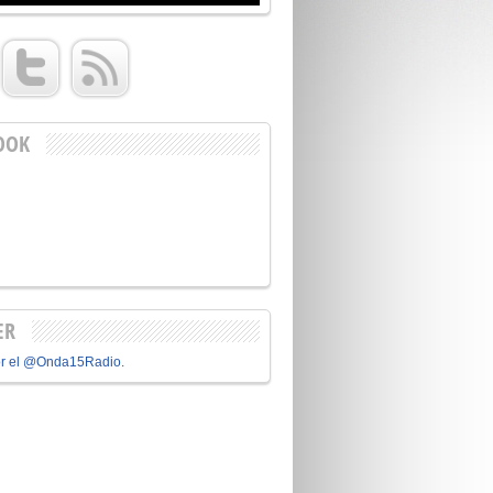
OOK
ER
or el @Onda15Radio.