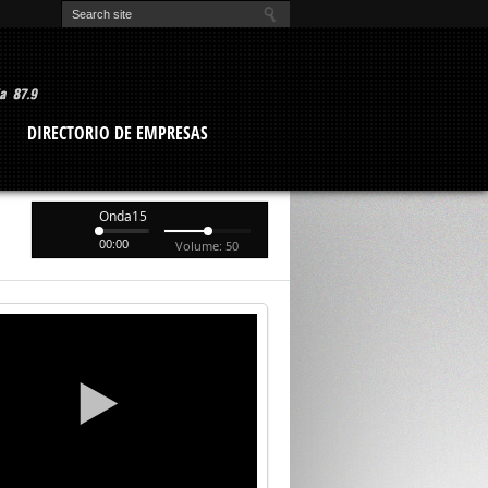
O
DIRECTORIO DE EMPRESAS
Onda15
00:00
Volume: 50