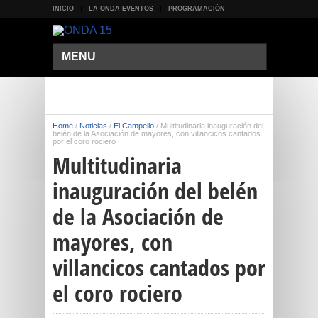
INICIO
LA ONDA EVENTOS
PROGRAMACIÓN
MENU
Home
/
Noticias
/
El Campello
/
Multitudinaria inauguración del
belén de la Asociación de mayores, con villancicos cantados
por el coro rociero
Multitudinaria
inauguración del belén
de la Asociación de
mayores, con
villancicos cantados por
el coro rociero