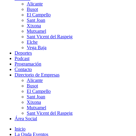
Alicante
Busot
El Campello
Sant Joan
Xixona
Mutxamel
Sant Vicent del Raspeig
Elche
Vega Baja
Deportes
Podcast
Programación
Contacto
Directorio de Empresas
Alicante
Busot
El Campello
Sant Joan
Xixona
Mutxamel
Sant Vicent del Raspeig
Área Social
Inicio
La Onda Eventos