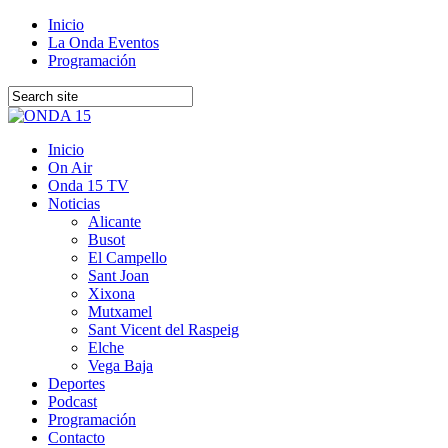
Inicio
La Onda Eventos
Programación
Inicio
On Air
Onda 15 TV
Noticias
Alicante
Busot
El Campello
Sant Joan
Xixona
Mutxamel
Sant Vicent del Raspeig
Elche
Vega Baja
Deportes
Podcast
Programación
Contacto