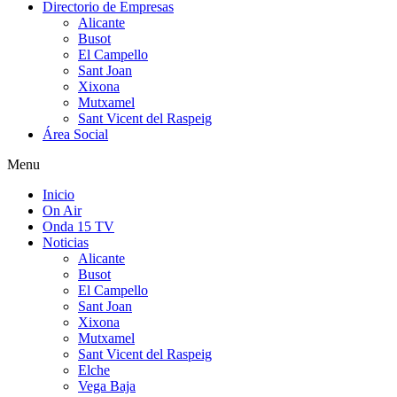
Directorio de Empresas
Alicante
Busot
El Campello
Sant Joan
Xixona
Mutxamel
Sant Vicent del Raspeig
Área Social
Menu
Inicio
On Air
Onda 15 TV
Noticias
Alicante
Busot
El Campello
Sant Joan
Xixona
Mutxamel
Sant Vicent del Raspeig
Elche
Vega Baja